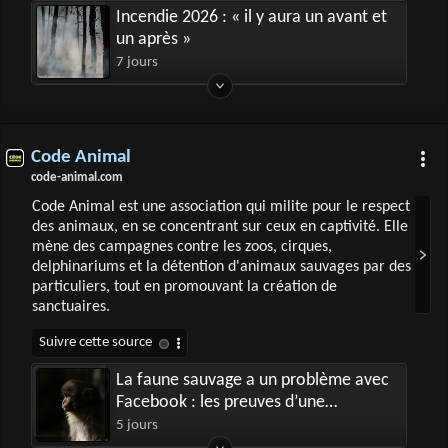
Incendie 2026 : « il y aura un avant et
un après »
7 jours
Code Animal
code-animal.com
Code Animal est une association qui milite pour le respect
des animaux, en se concentrant sur ceux en captivité. Elle
mène des campagnes contre les zoos, cirques,
delphinariums et la détention d'animaux sauvages par des
particuliers, tout en promouvant la création de
sanctuaires.
La faune sauvage a un problème avec
Facebook : les preuves d’une
plateforme qui facilite le trafic
5 jours
d’espèces sauvages à grande échelle.