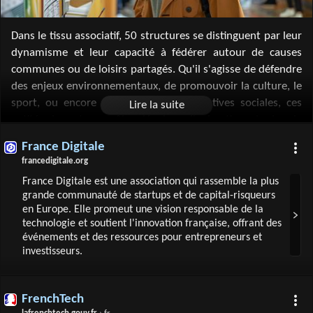
Dans le tissu associatif, 50 structures se distinguent par leur
dynamisme et leur capacité à fédérer autour de causes
communes ou de loisirs partagés. Qu'il s'agisse de défendre
des enjeux environnementaux, de promouvoir la culture, le
sport, ou encore de soutenir des initiatives sociales, ces
entités jouent un rôle clé dans l'animation de la vie
communautaire. Elles offrent un espace d'expression et
France Digitale
d'action, permettant à chacun de contribuer à une société
francedigitale.org
plus solidaire et épanouie. Ces associations et clubs
France Digitale est une association qui rassemble la plus
incarnent la diversité des intérêts et la richesse des
grande communauté de startups et de capital-risqueurs
engagements citoyens.
en Europe. Elle promeut une vision responsable de la
technologie et soutient l'innovation française, offrant des
événements et des ressources pour entrepreneurs et
investisseurs.
FrenchTech