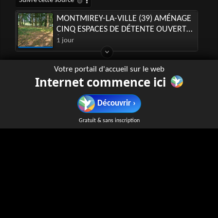
MONTMIREY-LA-VILLE (39) AMÉNAGE
CINQ ESPACES DE DÉTENTE OUVERTS
À TOUS
1 jour
Votre portail d'accueil sur le web
Internet commence ici
Agence BIO
agencebio.org
Découvrir ›
L'Agence BIO est une plateforme dédiée à la promotion
de l'agriculture biologique en France. Elle informe sur les
Gratuit & sans inscription
avantages du bio, soutient les professionnels du secteur et
met en avant des initiatives durables. Des ressources pour
comprendre et adopter le bio sont disponibles.