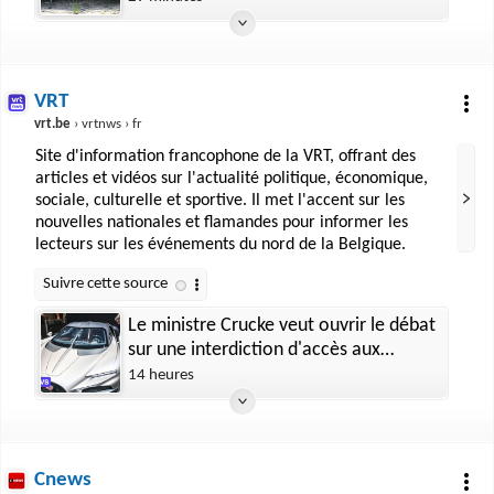
VRT
vrt.be
› vrtnws › fr
Site d'information francophone de la VRT, offrant des
articles et vidéos sur l'actualité politique, économique,
sociale, culturelle et sportive. Il met l'accent sur les
nouvelles nationales et flamandes pour informer les
lecteurs sur les événements du nord de la Belgique.
Le ministre Crucke veut ouvrir le débat
sur une interdiction d'accès aux
véhicules très puissants aux
14 heures
conducteurs novices
Cnews