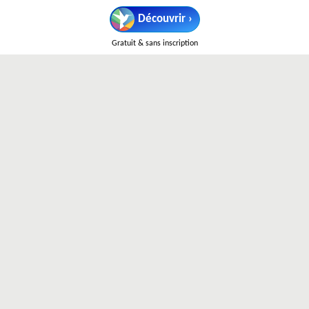
ici.radio-canada.ca
Découvrir ›
Radio Canada est le site officiel de la société de
radiodiffusion publique du Canada. Il offre un accès à une
Gratuit & sans inscription
multitude de contenus d'information, de programmes
télévisuels et radiophoniques, ainsi que des articles sur les
sports, les arts et la culture. Les utilisateurs peuvent
consulter des nouvelles nationales et régionales, regarder
des émissions en direct ou en rediffusion et écouter des
stations de radio.
Reddit
reddit.com
Reddit est un réseau social où les utilisateurs peuvent