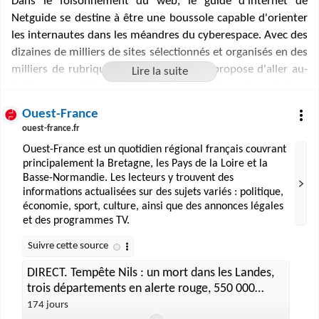
Dans le foisonnement du web, le guide d'internet de
Netguide se destine à être une boussole capable d'orienter
les internautes dans les méandres du cyberespace. Avec des
dizaines de milliers de sites sélectionnés et organisés en des
milliers de rubriques, notre guide vous propose d'aller au-
delà des capacités d'un moteur de recherche automatisé, en
vous offrant un outil de découverte des richesses du Web.
Ouest-France
ouest-france.fr
Ouest-France est un quotidien régional français couvrant
principalement la Bretagne, les Pays de la Loire et la
Basse-Normandie. Les lecteurs y trouvent des
informations actualisées sur des sujets variés : politique,
économie, sport, culture, ainsi que des annonces légales
et des programmes TV.
DIRECT. Tempête Nils : un mort dans les Landes,
trois départements en alerte rouge, 550 000
foyers privés d’électricité
174 jours