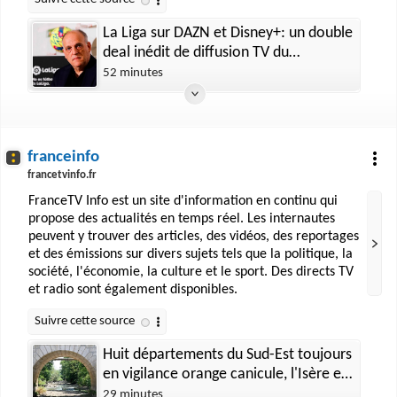
La Liga sur DAZN et Disney+: un double
deal inédit de diffusion TV du
championnat espagnol en France
52 minutes
franceinfo
francetvinfo.fr
FranceTV Info est un site d'information en continu qui
propose des actualités en temps réel. Les internautes
peuvent y trouver des articles, des vidéos, des reportages
et des émissions sur divers sujets tels que la politique, la
société, l'économie, la culture et le sport. Des directs TV
et radio sont également disponibles.
Huit départements du Sud-Est toujours
en vigilance orange canicule, l'Isère et
le Rhône repassent en alerte jaune
29 minutes