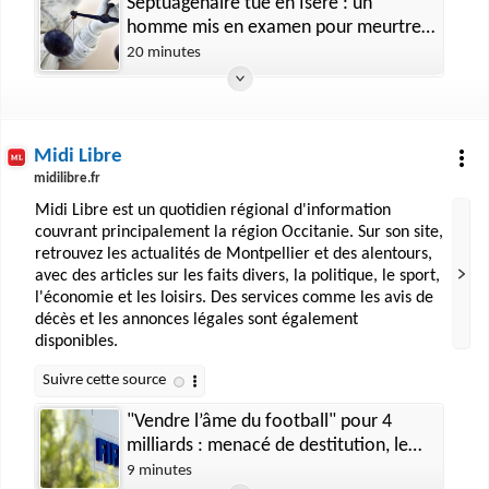
Septuagénaire tué en Isère : un
homme mis en examen pour meurtre
et écroué
20 minutes
Midi Libre
midilibre.fr
Midi Libre est un quotidien régional d'information
couvrant principalement la région Occitanie. Sur son site,
retrouvez les actualités de Montpellier et des alentours,
avec des articles sur les faits divers, la politique, le sport,
l'économie et les loisirs. Des services comme les avis de
décès et les annonces légales sont également
disponibles.
"Vendre l’âme du football" pour 4
milliards : menacé de destitution, le
patron de la Fifa demande pardon aux
9 minutes