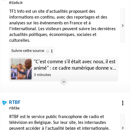
tf1info.fr
TF1 Info est un site d'actualités proposant des
informations en continu, avec des reportages et des
analyses sur les événements en France et à
l'international. Les visiteurs peuvent suivre les dernières
actualités politiques, économiques, sociales et
culturelles.
"C'est comme s'il était avec nous, il est
animé" : ce cadre numérique donne vie
à vos photos et peut même les faire
3 minutes
parler
RTBF
rtbf.be
RTBF est le service public francophone de radio et
télévision en Belgique. Sur leur site, les internautes
peuvent accéder à l'actualité belge et internationale,