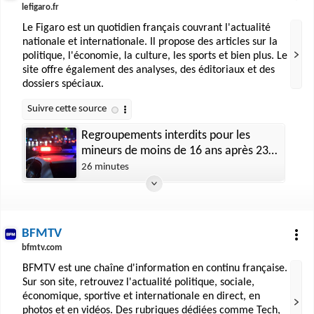
lefigaro.fr
Le Figaro est un quotidien français couvrant l'actualité
nationale et internationale. Il propose des articles sur la
politique, l'économie, la culture, les sports et bien plus. Le
site offre également des analyses, des éditoriaux et des
dossiers spéciaux.
Regroupements interdits pour les
mineurs de moins de 16 ans après 23h
: dans la Loire les couvre-feux
26 minutes
suspendus par la justice
BFMTV
bfmtv.com
BFMTV est une chaîne d'information en continu française.
Sur son site, retrouvez l'actualité politique, sociale,
économique, sportive et internationale en direct, en
photos et en vidéos. Des rubriques dédiées comme Tech,