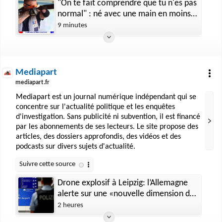
"On te fait comprendre que tu n'es pas
normal" : né avec une main en moins,
Anthony Carlier fait taire les critiques
9 minutes
et s'offre la troisième place des
championnats de France de ball-trap
Mediapart
mediapart.fr
Mediapart est un journal numérique indépendant qui se
concentre sur l'actualité politique et les enquêtes
d'investigation. Sans publicité ni subvention, il est financé
par les abonnements de ses lecteurs. Le site propose des
articles, des dossiers approfondis, des vidéos et des
podcasts sur divers sujets d'actualité.
Drone explosif à Leipzig: l’Allemagne
alerte sur une «nouvelle dimension de
menace»
2 heures