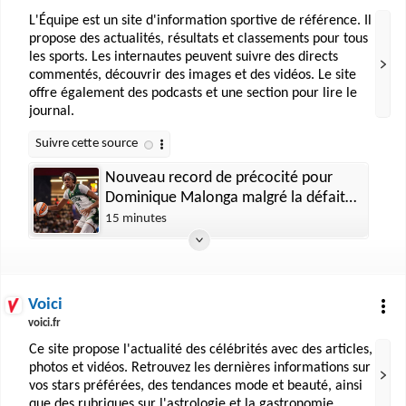
L'Équipe est un site d'information sportive de référence. Il
propose des actualités, résultats et classements pour tous
les sports. Les internautes peuvent suivre des directs
commentés, découvrir des images et des vidéos. Le site
offre également des podcasts et une section pour lire le
journal.
Nouveau record de précocité pour
Dominique Malonga malgré la défaite
de Seattle à New York en WNBA
15 minutes
Voici
voici.fr
Ce site propose l'actualité des célébrités avec des articles,
photos et vidéos. Retrouvez les dernières informations sur
vos stars préférées, des tendances mode et beauté, ainsi
que des rubriques sur l'astrologie et la gastronomie.