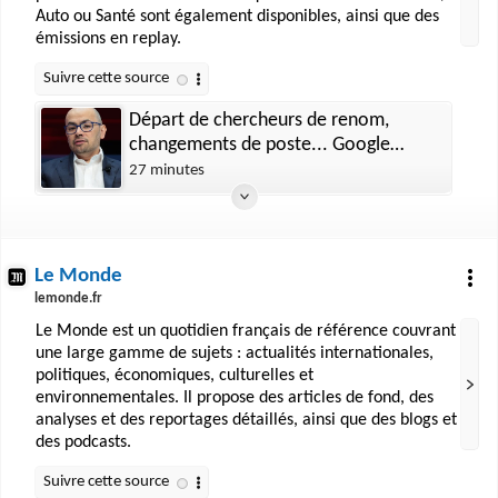
Auto ou Santé sont également disponibles, ainsi que des
émissions en replay.
Départ de chercheurs de renom,
changements de poste... Google
annonce une réorganisation majeure
27 minutes
de sa division d'IA pour rattraper son
retard face à OpenAI et Anthropic
Le Monde
lemonde.fr
Le Monde est un quotidien français de référence couvrant
une large gamme de sujets : actualités internationales,
politiques, économiques, culturelles et
environnementales. Il propose des articles de fond, des
analyses et des reportages détaillés, ainsi que des blogs et
des podcasts.