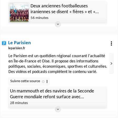
Deux anciennes footballeuses
iraniennes se disent « fières » et «
profondément reconnaissantes »
56 minutes
d’avoir obtenu la citoyenneté
australienne
Le Parisien
leparisien.fr
Le Parisien est un quotidien régional couvrant l'actualité
en Île-de-France et Oise. Il propose des informations
politiques, sociales, économiques, sportives et culturelles.
Des vidéos et podcasts complètent le contenu varié.
Un mammouth et des navires de la Seconde
Guerre mondiale refont surface avec
l’assèchement du Danube
28 minutes