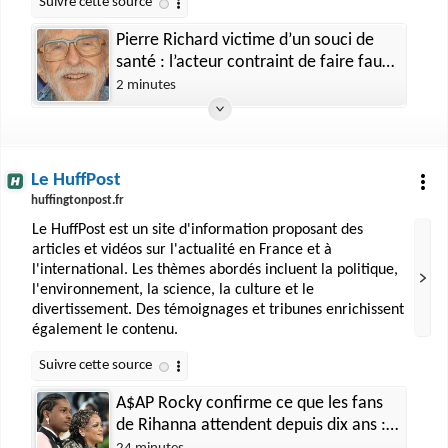
Pierre Richard victime d’un souci de
santé : l’acteur contraint de faire faux
bond à ses fans dans son superbe
2 minutes
domaine de Gruissan dans l’Aude
Regarder la vidéo
Le HuffPost
huffingtonpost.fr
Le HuffPost est un site d'information proposant des
articles et vidéos sur l'actualité en France et à
l'international. Les thèmes abordés incluent la politique,
l'environnement, la science, la culture et le
divertissement. Des témoignages et tribunes enrichissent
également le contenu.
A$AP Rocky confirme ce que les fans
de Rihanna attendent depuis dix ans : «
Pardon bébé, je l’ai dit »