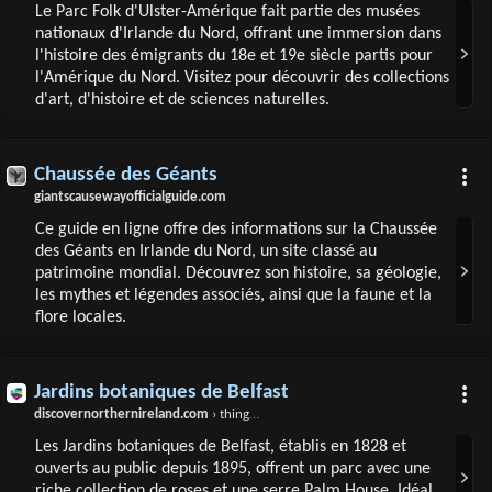
Le Parc Folk d'Ulster-Amérique fait partie des musées
nationaux d'Irlande du Nord, offrant une immersion dans
l'histoire des émigrants du 18e et 19e siècle partis pour
l'Amérique du Nord. Visitez pour découvrir des collections
d'art, d'histoire et de sciences naturelles.
Chaussée des Géants
giantscausewayofficialguide.com
Ce guide en ligne offre des informations sur la Chaussée
des Géants en Irlande du Nord, un site classé au
patrimoine mondial. Découvrez son histoire, sa géologie,
les mythes et légendes associés, ainsi que la faune et la
flore locales.
Jardins botaniques de Belfast
discovernorthernireland.com
› things-to-do › belfast-botanic-gardens-and-palm-house-p674821
Les Jardins botaniques de Belfast, établis en 1828 et
ouverts au public depuis 1895, offrent un parc avec une
riche collection de roses et une serre Palm House. Idéal