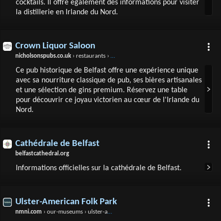
cocktails. Il offre également des informations pour visiter
la distillerie en Irlande du Nord.
Crown Liquor Saloon
nicholsonspubs.co.uk
› restaurants › scotlandandnorthernireland › thecrownliquorsaloonbelfast
Ce pub historique de Belfast offre une expérience unique
avec sa nourriture classique de pub, ses bières artisanales
et une sélection de gins premium. Réservez une table
pour découvrir ce joyau victorien au cœur de l'Irlande du
Nord.
Cathédrale de Belfast
belfastcathedral.org
Informations officielles sur la cathédrale de Belfast.
Ulster-American Folk Park
nmni.com
› our-museums › ulster-american-folk-park › Ulster-American-Folk-Park-Were-Ready-For-You › Ulster-American-Folk-Park-Were-Ready-For-You.aspx