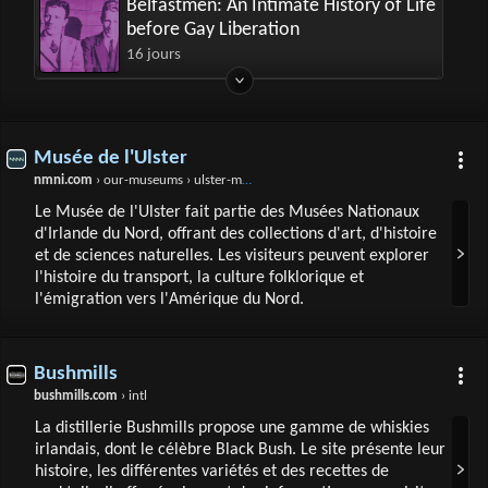
Belfastmen: An Intimate History of Life
before Gay Liberation
16 jours
Musée de l'Ulster
nmni.com
› our-museums › ulster-museum › Ulster-Museum-Were-Ready-For-You › Ulster-Museum-Were-Ready-For-You.aspx
Le Musée de l'Ulster fait partie des Musées Nationaux
d'Irlande du Nord, offrant des collections d'art, d'histoire
et de sciences naturelles. Les visiteurs peuvent explorer
l'histoire du transport, la culture folklorique et
l'émigration vers l'Amérique du Nord.
Bushmills
bushmills.com
› intl
La distillerie Bushmills propose une gamme de whiskies
irlandais, dont le célèbre Black Bush. Le site présente leur
histoire, les différentes variétés et des recettes de