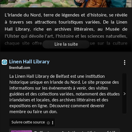
L'Irlande du Nord, terre de légendes et d'histoire, se révèle
à travers ses attractions touristiques variées. De la Linen
Hall Library, riche en archives littéraires, au Musée de
l'Ulster qui dévoile l'art, l'histoire et les sciences naturelles,
chaque site offre une perspective unique sur la culture
nord-irlandaise. Le Crown Liquor Saloon et la distillerie
Bushmills invitent à savourer le patrimoine local, tandis que
Linen Hall Library
la Cathédrale de Belfast et le Parc national de Glenveagh
linenhall.com
émerveillent par leur architecture et leur beauté naturelle.
La Linen Hall Library de Belfast est une institution
La Chaussée des Géants fascine par sa géologie et ses
historique unique en Irlande du Nord. Le site propose des
légendes, complétant ainsi un tableau riche et authentique
informations sur les événements à venir, des visites
de cette région captivante.
guidées et des collections variées, notamment des études
irlandaises et locales, des archives littéraires et des
expositions en ligne. Découvrez comment devenir
membre ou faire un don.