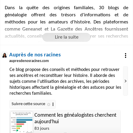
Dans la quête des origines familiales, 30 blogs de
généalogie offrent des trésors d'informations et de
méthodes pour les amateurs d'histoire. Des plateformes
comme Geneanet et La Gazette des Ancêtres fournissent
actualités, conseils et récits pour structurer ses recherches
généalogiques. D'autres, tels que Marques ordinaires et
Auprès de nos racines, se concentrent sur des régions
Auprès de nos racines
spécifiques ou des aspects pratiques comme l'utilisation des
aupresdenosracines.com
archives. Les blogs personnels comme Aldaxkatik Aldaxkara
Ce blog propose des conseils et méthodes pour retrouver
et Feuilles d'Ardoise partagent des histoires familiales
ses ancêtres et reconstituer leur histoire. Il aborde des
émouvantes, tandis que Généalogie Pratique et Chronique
sujets comme l'utilisation des archives, les périodes
d'antan et d'ailleurs proposent des guides et tutoriels.
historiques affectant la généalogie et des astuces pour les
Ensemble, ces espaces virtuels forment un réseau
recherches familiales.
d'échange et d'entraide pour tous ceux qui souhaitent
reconstituer le puzzle de leur passé.
Comment les généalogistes cherchent
aujourd’hui
83 jours