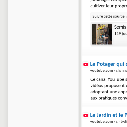
cultiver leur prop
Semis 
119 jo
Le Potager qui
youtube.com
› channel › UC-n
Ce canal YouTube s
vidéos proposent d
adoptant une appr
aux pratiques conv
Le Jardin et le
youtube.com
› c › Lydie