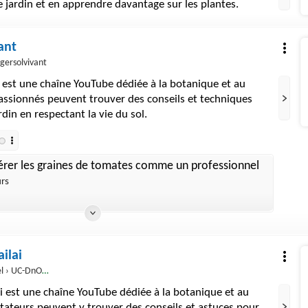
re jardin et en apprendre davantage sur les plantes.
ant
ersolvivant
 est une chaîne YouTube dédiée à la botanique et au
passionnés peuvent trouver des conseils et techniques
rdin en respectant la vie du sol.
érer les graines de tomates comme un professionnel
urs
ilai
nOQoBmnYkBFbIjx0IJ5g
ai est une chaîne YouTube dédiée à la botanique et au
ctateurs peuvent y trouver des conseils et astuces pour