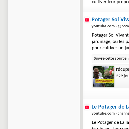
cultiver leur prop
Potager Sol Viv
youtube.com
› @potag
Potager Sol Vivant
jardinage, où les 
pour cultiver un ja
récup
299 jo
Le Potager de La
youtube.com
› channel › UC-D
Le Potager de Lail
jardinage. Les spe