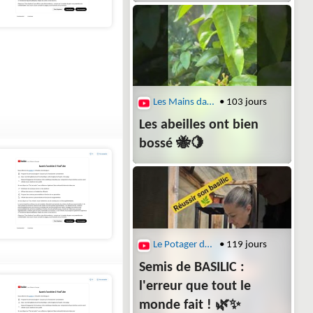
la canicule)
Les Mains dans la Terre
• 103 jours
Les abeilles ont bien
bossé 🐝🍋
Le Potager de Lailai
• 119 jours
Semis de BASILIC :
l'erreur que tout le
monde fait ! 🌿✨