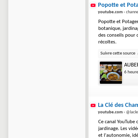
Popotte et Pot
youtube.com
› channel › UCiu
Popotte et Potage
botanique, jardina
des conseils pour c
récoltes.
AUBER
6 heur
La Clé des Cha
youtube.com
› @lacle
Ce canal YouTube of
jardinage. Les vid
et l'autonomie, id