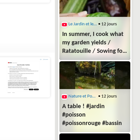
Le Jardin et le Potager du Zen Home avec Lydie
• 12 jours
In summer, I cook what
my garden yields /
Ratatouille / Sowing for
autumn / silent vlog
Nature et Potager
• 12 jours
A table ! #jardin
#poisson
#poissonrouge #bassin