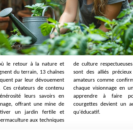
 le retour à la nature et
tueuses du sol, ces canaux
agnent du terrain, 13 chaînes
récieux pour les jardiniers
quent par leur dévouement
onfirmés. Ils transforment
r. Ces créateurs de contenu
e en une leçon vivante, où
énérosité leurs savoirs en
ire pousser tomates et
inage, offrant une mine de
t un acte aussi écologique
tiver un jardin fertile et
qu'éducatif.
ermaculture aux techniques