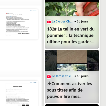
La Clé des Champs
• 18 jours
182# La taille en vert du
pommier : la technique
ultime pour les garder
petits (V2)
Le Jardin et le Potager du Zen Home avec Lydie
• 18 jours
⚠️Comment activer les
sous titres afin de
pouvoir lire mes
annotations 😉