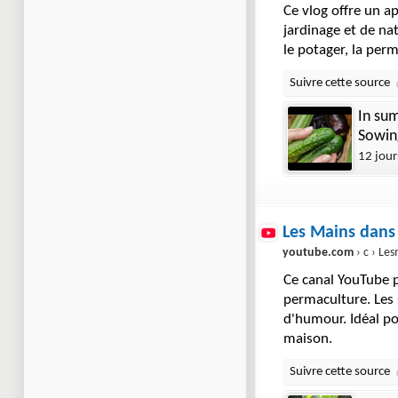
Ce vlog offre un a
jardinage et de na
le potager, la per
In sum
Sowing
12 jour
Les Mains dans 
youtube.com
› c › Lesm
Ce canal YouTube p
permaculture. Les 
d'humour. Idéal pou
maison.