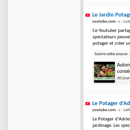
Le Jardin Pota
youtube.com
› c › LeJardi
Ce Youtuber partag
spectateurs peuven
potager et créer 
Auton
consé
30 jour
Le Potager d'Ad
youtube.com
› c › LeP
Le Potager d'Adrie
jardinage. Les spe