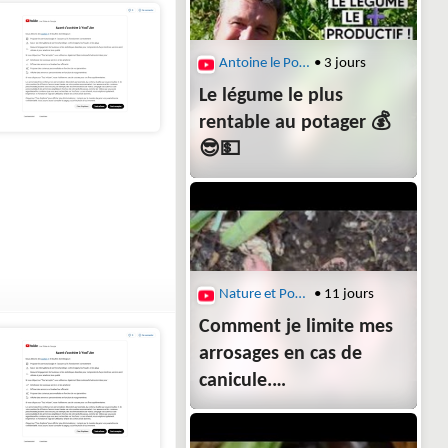
Antoine le Potagiste
• 3 jours
Le légume le plus
rentable au potager 💰
😎💵
Nature et Potager
• 11 jours
Comment je limite mes
arrosages en cas de
canicule.
#jardin #potager