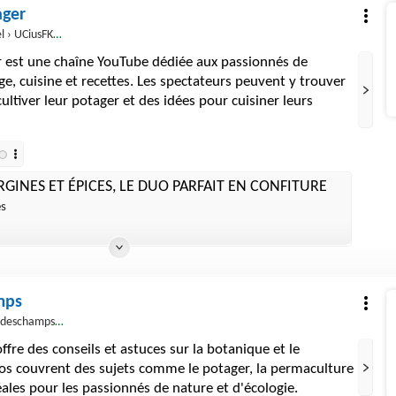
ager
sFKWbx0TV8t9WM1GLizA
r est une chaîne YouTube dédiée aux passionnés de
ge, cuisine et recettes. Les spectateurs peuvent y trouver
ultiver leur potager et des idées pour cuisiner leurs
GINES ET ÉPICES, LE DUO PARFAIT EN CONFITURE
es
mps
deschamps65
fre des conseils et astuces sur la botanique et le
éos couvrent des sujets comme le potager, la permaculture
éales pour les passionnés de nature et d'écologie.