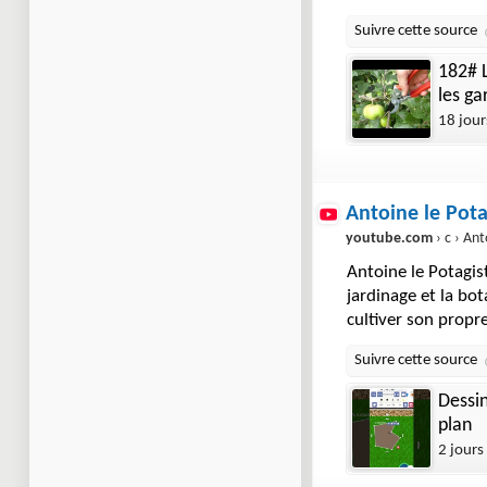
182# L
les ga
18 jour
Antoine le Pota
youtube.com
› c › Anto
Antoine le Potagis
jardinage et la bot
cultiver son propr
Dessin
plan
2 jours