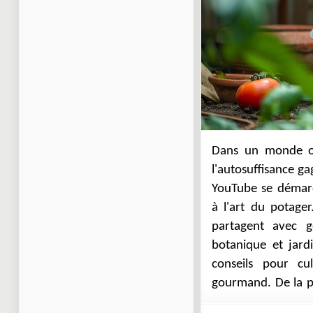
Dans un monde où
de culture respec
l'autosuffisance g
sont des alliés p
YouTube se démar
amateurs comme c
à l'art du potage
chaque visionnag
partagent avec g
apprendre à fa
botanique et jard
courgettes devien
conseils pour cul
gourmand. De la p