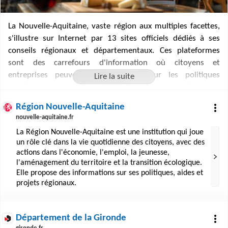
La Nouvelle-Aquitaine, vaste région aux multiples facettes,
s'illustre sur Internet par 13 sites officiels dédiés à ses
conseils régionaux et départementaux. Ces plateformes
sont des carrefours d'information où citoyens et
entreprises peuvent se renseigner sur les politiques
publiques, les aides financières, les projets de
développement et les services administratifs. De la Gironde
Région Nouvelle-Aquitaine
aux Pyrénées-Atlantiques, en passant par la Dordogne ou la
nouvelle-aquitaine.fr
Creuse, chaque site offre une fenêtre sur les spécificités
La Région Nouvelle-Aquitaine est une institution qui joue
locales, tout en facilitant l'accès aux démarches en ligne et
un rôle clé dans la vie quotidienne des citoyens, avec des
en encourageant la participation citoyenne. Ces ressources
actions dans l'économie, l'emploi, la jeunesse,
numériques reflètent l'engagement des territoires pour une
l'aménagement du territoire et la transition écologique.
gouvernance transparente et proche des habitants.
Elle propose des informations sur ses politiques, aides et
projets régionaux.
Département de la Gironde