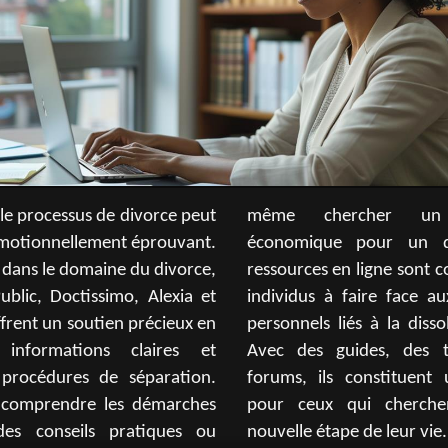
 le processus de divorce peut
r un accompagnement
émotionnellement éprouvant.
 un divorce rapide, ces
és dans le domaine du divorce,
e sont conçues pour aider les
ublic, Doctissimo, Alexia et
face aux défis juridiques et
ffrent un soutien précieux en
la dissolution d'un mariage.
 informations claires et
, des témoignages et des
s procédures de séparation.
ituent une aide essentielle
 comprendre les démarches
cherchent à entamer une
 des conseils pratiques ou
nouvelle étape de leur vie.