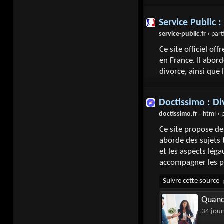
Service Public 
service-public.fr
› particulie
Ce site officiel of
en France. Il abor
divorce, ainsi que 
Doctissimo : Di
doctissimo.fr
› html › psychologie › dossiers ›
Ce site propose des
aborde des sujets 
et les aspects lég
accompagner les 
Quand 
34 jour