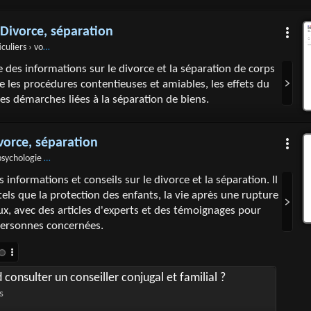
: Divorce, séparation
rs › vosdroits › N159
fre des informations sur le divorce et la séparation de corps
de les procédures contentieuses et amiables, les effets du
les démarches liées à la séparation de biens.
vorce, séparation
 divorce › divorce-couple-separation.htm
 informations et conseils sur le divorce et la séparation. Il
tels que la protection des enfants, la vie après une rupture
aux, avec des articles d'experts et des témoignages pour
personnes concernées.
consulter un conseiller conjugal et familial ?
s