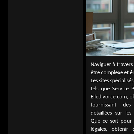
Naviguer à travers
même cherche
être complexe et 
économique pour
Les sites spécialis
ressources en lign
tels que Service P
individus à faire 
Elledivorce.com, o
personnels liés à 
fournissant des
Avec des guides
détaillées sur le
forums, ils const
Que ce soit pour
pour ceux qui 
légales, obtenir