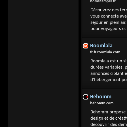
homecamper.fr
Découvrez des ter
vous connecte avec
séjour en plein air
pour voyageurs et 
Roomlala
fr-fr.roomlala.com
Roomlala est un si
durées variables, 
annonces ciblant é
d'hébergement pou
Behomm
behomm.com
Behomm propose u
design et de créati
découvrir des dem