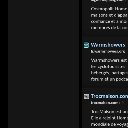
nightswapping.com
› 
Cosmopolit Home e
maisons et d'appar
confiance et à moi
membres de la c
Warmshowers
fr.warmshowers.org
Warmshowers est 
les cyclotouristes
hébergés, partagean
forum et un podcas
Trocmaison.co
trocmaison.com
› fr
TrocMaison est un
Elle a rejoint Ho
mondiale de voyag