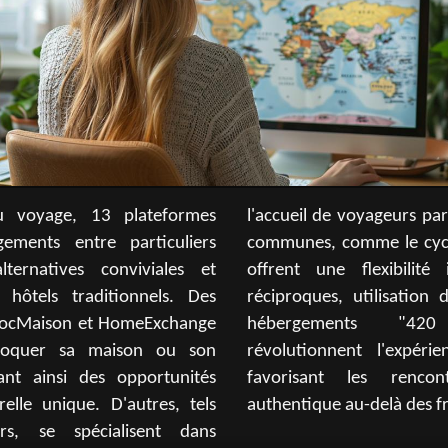
u voyage, 13 plateformes
eurs partageant des passions
ements entre particuliers
e cyclotourisme. Ces sites
ternatives conviviales et
ibilité inédite : échanges
hôtels traditionnels. Des
isation de points ou encore
rocMaison et HomeExchange
 "420 friendly". Ils
roquer sa maison ou son
'expérience du voyage en
ant ainsi des opportunités
rencontres et l'échange
elle unique. D'autres, tels
authentique au-delà des fr
s, se spécialisent dans