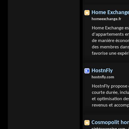
Home Exchang
homeexchange.fr
Home Exchange est
d'appartements entr
de manière économ
des membres dans p
favorise une expé
HostnFly
hostnfly.com
HostnFly propose d
courte durée, incl
et optimisation de
revenus et accomp
Cosmopolit ho