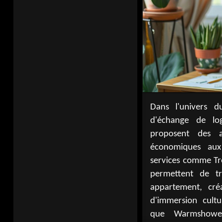
Dans l'univers d
l'accueil de voyag
d'échange de log
communes, comme l
proposent des al
offrent une flex
économiques aux 
réciproques, util
services comme T
hébergements
permettent de t
révolutionnent l
appartement, cré
favorisant les 
d'immersion cultur
que Warmshower