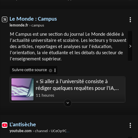
Le Monde : Campus
lemonde.fr
› campus
M Campus est une section du journal Le Monde dédiée à
l'actualité universitaire et scolaire. Les lecteurs y trouvent
des articles, reportages et analyses sur l'éducation,
l'orientation, la vie étudiante et les débats du secteur de
l'enseignement supérieur.
« Si aller à l’université consiste à
rédiger quelques requêtes pour l’IA,
des décennies d’efforts pour l’égalité
11 heures
des chances vont s’effondrer »
L'antisèche
youtube.com
› channel › UCeOp9CWBaW2tVIBAzCobzow