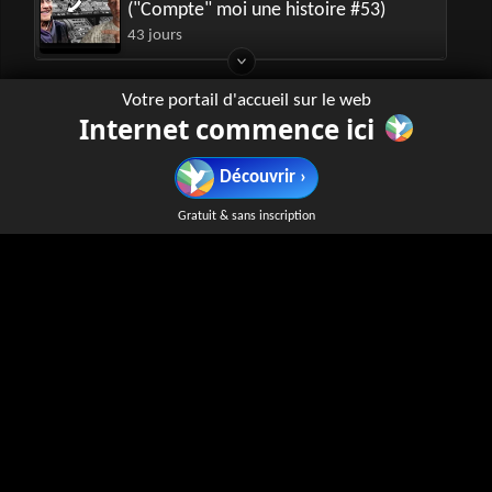
("Compte" moi une histoire #53)
43 jours
Votre portail d'accueil sur le web
Internet commence ici
J'ai 20 en Maths
youtube.com
› channel › UCZu0Q8lshYgzItrYOlhGM3g
Découvrir ›
La chaîne "J'ai 20 en Maths" propose du contenu éducatif
axé sur les mathématiques. Les vidéos visent à aider les
Gratuit & sans inscription
élèves à mieux comprendre et maîtriser cette matière,
souvent à travers des explications claires et des exemples
pratiques.