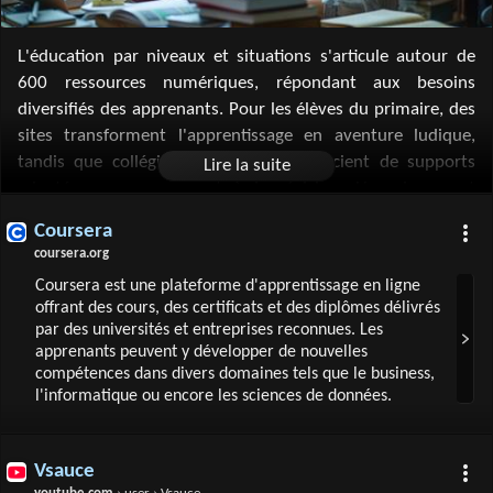
L'éducation par niveaux et situations s'articule autour de
600 ressources numériques, répondant aux besoins
diversifiés des apprenants. Pour les élèves du primaire, des
sites transforment l'apprentissage en aventure ludique,
tandis que collégiens et lycéens bénéficient de supports
adaptés aux examens et à la révision. L'enseignement
supérieur se déploie via des MOOCs et des portails
Coursera
spécialisés, préparant les étudiants à leur future carrière.
coursera.org
L'instruction en famille trouve son soutien dans une
Coursera est une plateforme d'apprentissage en ligne
communauté en ligne solidaire. Enfin, l'apprentissage des
offrant des cours, des certificats et des diplômes délivrés
langues étrangères se fait grâce à des outils interactifs et
par des universités et entreprises reconnues. Les
personnalisés, favorisant l'immersion culturelle et
apprenants peuvent y développer de nouvelles
linguistique.
compétences dans divers domaines tels que le business,
l'informatique ou encore les sciences de données.
Vsauce