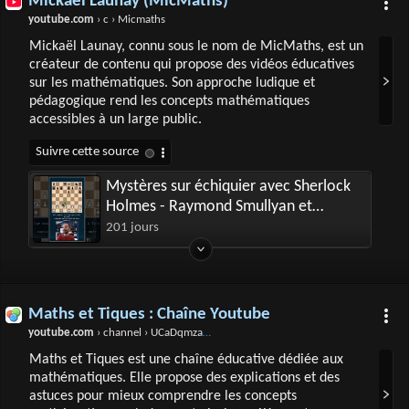
Mickaël Launay (MicMaths)
youtube.com
› c › Micmaths
Mickaël Launay, connu sous le nom de MicMaths, est un
créateur de contenu qui propose des vidéos éducatives
sur les mathématiques. Son approche ludique et
pédagogique rend les concepts mathématiques
accessibles à un large public.
Mystères sur échiquier avec Sherlock
Holmes - Raymond Smullyan et
l'analyse rétrograde
201 jours
Maths et Tiques : Chaîne Youtube
youtube.com
› channel › UCaDqmzanCq4ZYhdEm0Df9Qg
Maths et Tiques est une chaîne éducative dédiée aux
mathématiques. Elle propose des explications et des
astuces pour mieux comprendre les concepts