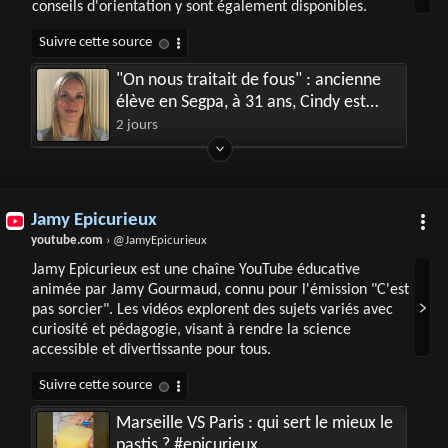
conseils d'orientation y sont également disponibles.
"On nous traitait de fous" : ancienne
élève en Segpa, à 31 ans, Cindy est
devenue enseignante au collège
2 jours
Jamy Epicurieux
youtube.com
› @JamyEpicurieux
Jamy Epicurieux est une chaîne YouTube éducative
animée par Jamy Gourmaud, connu pour l'émission "C'est
pas sorcier". Les vidéos explorent des sujets variés avec
curiosité et pédagogie, visant à rendre la science
accessible et divertissante pour tous.
Marseille VS Paris : qui sert le mieux le
pastis ? #epicurieux