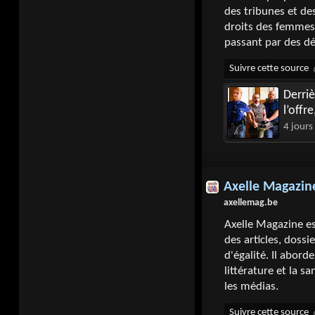
des tribunes et des
droits des femmes. 
passant par des dé
Derriè
l’offr
4 jours
Axelle Magazin
axellemag.be
Axelle Magazine e
des articles, dossi
d'égalité. Il abord
littérature et la s
les médias.