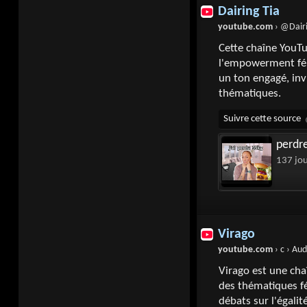
Dairing Tia
youtube.com
› @Dair
Cette chaîne YouT
l'empowerment fémi
un ton engagé, invi
thématiques.
perdre 
137 jo
Virago
youtube.com
› c › Au
Virago est une ch
des thématiques fé
débats sur l'égali