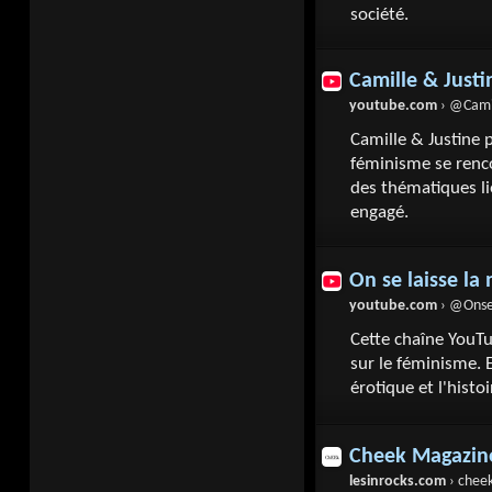
société.
Camille & Justi
youtube.com
› @Camil
Camille & Justine
féminisme se renco
des thématiques li
engagé.
On se laisse la 
youtube.com
› @Onsel
Cette chaîne YouT
sur le féminisme. 
érotique et l'histo
Cheek Magazin
lesinrocks.com
› chee