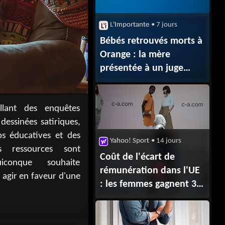
L'Importante
• 7 jours
Bébés retrouvés morts à
Orange : la mère
présentée à un juge
d’instruction ce vendredi
matin, son compagnon
relâché hier
soir @leparisien.fr
Yahoo! Sport
• 14 jours
Coût de l'écart de
rémunération dans l'UE
: les femmes gagnent 3
900 € de moins par an