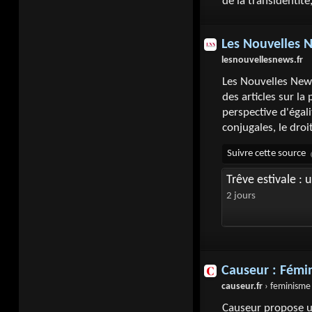
de la transidentité
Les Nouvelles 
lesnouvellesnews.fr
Les Nouvelles News
des articles sur la 
perspective d'égali
conjugales, le droi
Trêve estivale : 
2 jours
Causeur : Fémi
causeur.fr
› feminisme
Causeur propose un