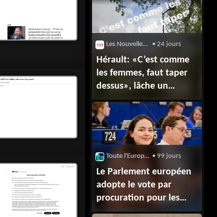
Les Nouvelles News
• 24 jours
Hérault: «C’est comme
les femmes, faut taper
dessus», lâche un
conseiller municipal face
à une urne qui refuse de
s’ouvrir @MarinFavre
Toute l'Europe : Droits des Femmes
• 99 jours
Le Parlement européen
adopte le vote par
procuration pour les
députées pendant la