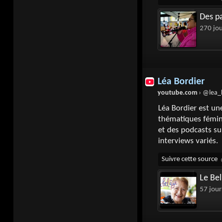
Des pa
270 jo
Léa Bordier
youtube.com
› @lea_
Léa Bordier est un
thématiques fémin
et des podcasts su
interviews variés.
Le Be
57 jour