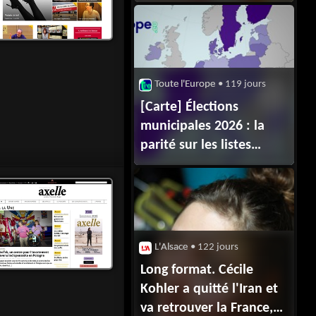
avant 15 ans en France,
et comment l'UE entend
inverser la tendance
Toute l'Europe
• 119 jours
[Carte] Élections
municipales 2026 : la
parité sur les listes
est‑elle aussi obligatoire
chez nos voisins
européens ?
L'Alsace
• 122 jours
Long format. Cécile
Kohler a quitté l'Iran et
va retrouver la France,