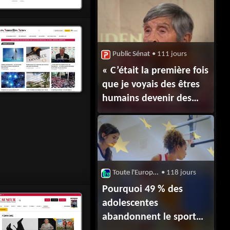
grossesse et après
la naissance
Public Sénat
• 111 jours
« C’était la première fois
que je voyais des êtres
humains devenir des
bourreaux » Ginette
Kolinka, centenaire
survivante du
camp d’Auschwitz-
Birkenau.
Toute l'Europe : Droits des Femmes
• 118 jours
Pourquoi 49 % des
adolescentes
abandonnent le sport