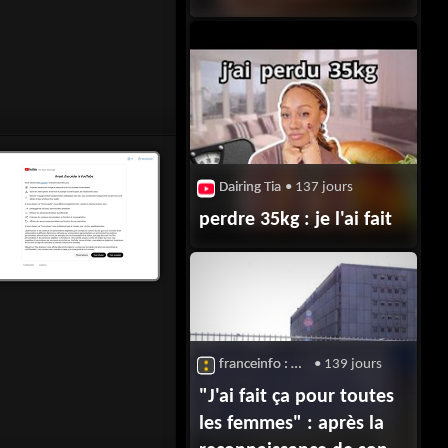
près de quatre ans après
Dairing Tia
• 137 jours
perdre 35kg : je l'ai fait
franceinfo : Vie professionnelle
• 139 jours
"J'ai fait ça pour toutes
les femmes" : après la