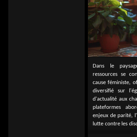
Dans le paysag
des contenus var
ressources se co
approfondies aux b
cause féministe, o
en passant par de
diversifié sur l'é
débats stimulan
d'actualité aux ch
essentielles p
plateformes abor
s'informer, compre
enjeux de parité, 
lutte contre les di