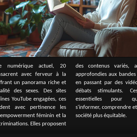
e numérique actuel, 20
iés, allant des enquêtes
nsacrent avec ferveur à la
andes dessinées satiriques,
ffrant un panorama riche et
s vidéos éducatives et des
galité des sexes. Des sites
ts. Ces ressources sont
aînes YouTube engagées, ces
our quiconque souhaite
dent avec pertinence les
ndre et agir en faveur d'une
l'empowerment féminin et la
société plus équitable.
scriminations. Elles proposent