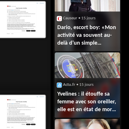
Causeur
• 15 jours
Dario, escort boy: «Mon
activité va souvent au-
delà d’un simple
rapport sexuel»
Actu.fr
• 15 jours
Yvelines : il étouffe sa
femme avec son oreiller,
elle est en état de mort
cérébrale @actu.fr