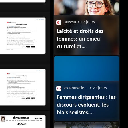
Causeur
• 17 jours
Laïcité et droits des
femmes: un enjeu
culturel et
civilisationnel majeur
Les Nouvelles News
• 21 jours
Femmes dirigeantes : les
discours évoluent, les
biais sexistes
se renforcent