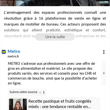
L'aménagement des espaces professionnels connaît une
révolution grâce à 16 plateformes de vente en ligne et
marques de mobilier de bureau. Ces acteurs proposent des
solutions qui allient praticité, esthétique et confort,
répondant ainsi aux exigences variées des entreprises et des
travailleurs indépendants. De la fourniture de bureau
classique aux meubles design ergonomiques, ils offrent une
Metro
expérience d'achat simplifiée et personnalisée. En
metro.fr
privilégiant l'accessibilité, le conseil expert, ou encore
METRO s'adresse aux professionnels avec une offre de
l'engagement écologique, ces sites et marques jouent un
gros en alimentation et matériel. Le site propose des
rôle clé dans la création d'environnements de travail
produits variés, des services et conseils pour les CHR et
stimulants et agréables.
commerces de bouche, ainsi que la possibilité d'acheter
en ligne.
Recette pastèque et fruits congelés
mixés : une tendance rentable en