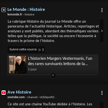
Le Monde : Histoire
lemonde.fr
› histoire
La rubrique Histoire du journal Le Monde offre un
panorama de l'actualité historique. Articles, reportages et
analyses y sont publiés, abordant des thématiques variées
telles que la politique, la société ou encore l'économie à
travers le prisme de l'histoire.
L’historien Margers Vestermanis, l’un
des rares survivants lettons de la
Shoah, est mort à l’âge de 100 ans
1 jour
Ave Histoire
youtube.com
› channel › UCkDpmFD__3Cko6nS8PGi-EQ
Ce site est une chaîne YouTube dédiée à l'histoire. Les