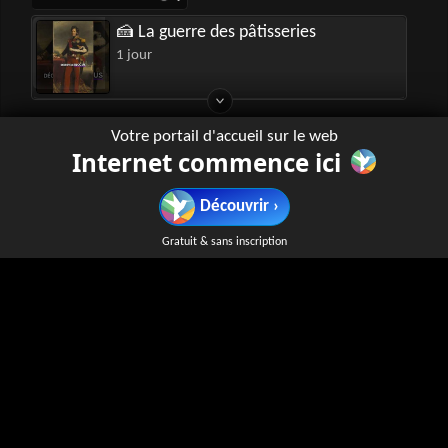
🍰 La guerre des pâtisseries
1 jour
Votre portail d'accueil sur le web
Internet commence ici
Sur le Champ
youtube.com
› channel › UCiWrr_SnP8eK-_9yJWFzbEA
Découvrir ›
"Sur le Champ" est une chaîne YouTube dédiée à
l'histoire. Les spectateurs peuvent y découvrir des vidéos
Gratuit & sans inscription
éducatives et divertissantes qui explorent différentes
périodes historiques, des événements marquants aux
figures emblématiques. Idéal pour les passionnés
d'histoire.