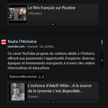
Le film français sur Poutine
190 jours
Toute l'Histoire
youtube.com
› channel › UC_iuTGIGPWQBLGbd_TgwB-Q
Ce canal YouTube propose du contenu dédié à l'histoire,
offrant aux passionnés l'opportunité d'explorer diverses
époques et événements marquants à travers des vidéos
informatives et éducatives.
L'enfance d'Adolf Hitler...A la source
de la tyrannie c'est disponible
maintenant en intégralité.
3 jours