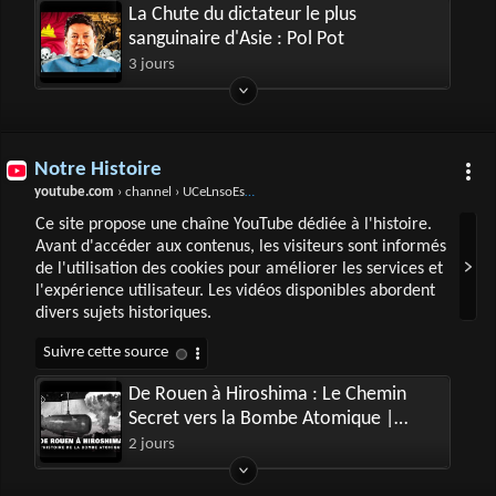
La Chute du dictateur le plus
sanguinaire d'Asie : Pol Pot
3 jours
Notre Histoire
youtube.com
› channel › UCeLnsoEsuM4rWzzCU9RIlPQ
Ce site propose une chaîne YouTube dédiée à l'histoire.
Avant d'accéder aux contenus, les visiteurs sont informés
de l'utilisation des cookies pour améliorer les services et
l'expérience utilisateur. Les vidéos disponibles abordent
divers sujets historiques.
De Rouen à Hiroshima : Le Chemin
Secret vers la Bombe Atomique |
Documentaire Histoire - MDW
2 jours