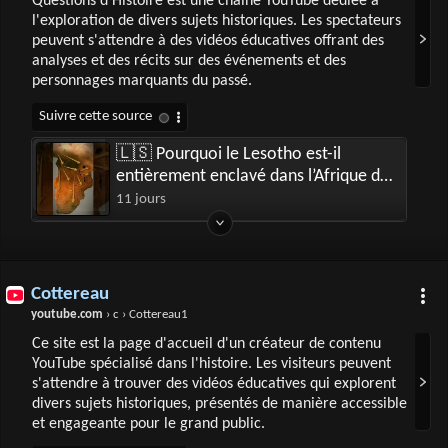
Questions d'Histoire est une chaîne YouTube dédiée à
l'exploration de divers sujets historiques. Les spectateurs
peuvent s'attendre à des vidéos éducatives offrant des
analyses et des récits sur des événements et des
personnages marquants du passé.
🇱🇸 Pourquoi le Lesotho est-il
entièrement enclavé dans l’Afrique du
Sud ?
11 jours
Cottereau
youtube.com
› c › Cottereau1
Ce site est la page d'accueil d'un créateur de contenu
YouTube spécialisé dans l'histoire. Les visiteurs peuvent
s'attendre à trouver des vidéos éducatives qui explorent
divers sujets historiques, présentés de manière accessible
et engageante pour le grand public.