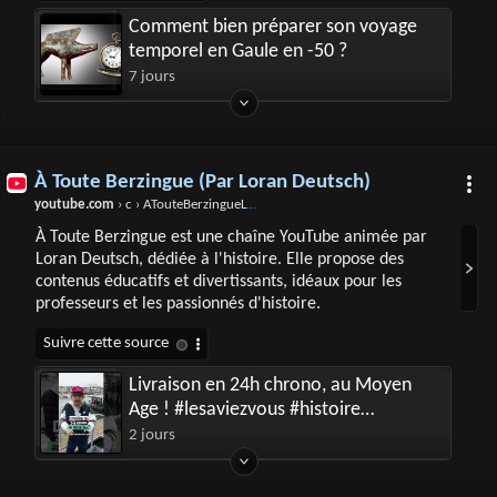
Comment bien préparer son voyage
temporel en Gaule en -50 ?
7 jours
À Toute Berzingue (Par Loran Deutsch)
youtube.com
› c › ATouteBerzingueLor%C3%A0ntDeutsch
À Toute Berzingue est une chaîne YouTube animée par
Loran Deutsch, dédiée à l'histoire. Elle propose des
contenus éducatifs et divertissants, idéaux pour les
professeurs et les passionnés d'histoire.
Livraison en 24h chrono, au Moyen
Age ! #lesaviezvous #histoire
#anecdote
2 jours