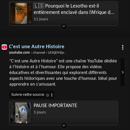
🇱🇸 Pourquoi le Lesotho est-il
entièrement enclavé dans l’Afrique du
Sud ?
11 jours
C'est une Autre Histoire
youtube.com
› channel › UCKjDY4joMPcoRMmd-G1yz1Q
"C'est une Autre Histoire" est une chaîne YouTube dédiée
à l'histoire et à l'humour. Elle propose des vidéos
éducatives et divertissantes qui explorent différents
aspects historiques avec une touche d'humour. Idéal pour
apprendre en s'amusant.
PAUSE IMPORTANTE
5 jours