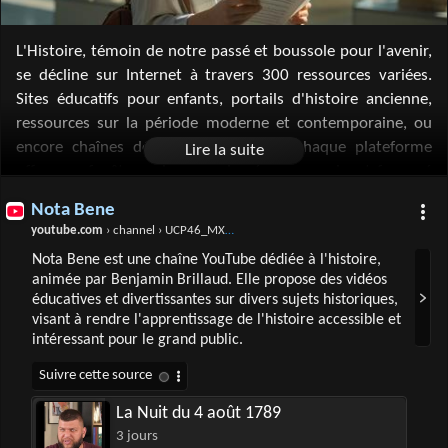
L'Histoire, témoin de notre passé et boussole pour l'avenir,
se décline sur Internet à travers 300 ressources variées.
Sites éducatifs pour enfants, portails d'histoire ancienne,
ressources sur la période moderne et contemporaine, ou
encore chaînes dédiées sur YouTube, chaque plateforme
offre une fenêtre unique sur les époques qui ont façonné
notre monde. De la préhistoire mystérieuse aux civilisations
Nota Bene
disparues, en passant par l'archéologie et la numismatique,
youtube.com
› channel › UCP46_MXP_WG_auH88FnfS1A
ces outils numériques enrichissent notre compréhension du
Nota Bene est une chaîne YouTube dédiée à l'histoire,
passé. Magazines, podcasts, et blogs spécialisés tissent
animée par Benjamin Brillaud. Elle propose des vidéos
ensemble un réseau dense de savoirs, rendant l'Histoire
éducatives et divertissantes sur divers sujets historiques,
vivante et accessible à tous, et invitant à une réflexion
visant à rendre l'apprentissage de l'histoire accessible et
continue sur notre héritage collectif.
intéressant pour le grand public.
La Nuit du 4 août 1789
3 jours