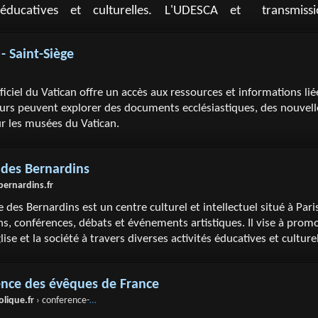
 éducatives et culturelles. L'UDESCA et
transmissio
- Saint-Siège
fficiel du Vatican offre un accès aux ressources et informations lié
eurs peuvent explorer des documents ecclésiastiques, des nouvell
ur les musées du Vatican.
 des Bernardins
bernardins.fr
e des Bernardins est un centre culturel et intellectuel situé à Pari
s, conférences, débats et événements artistiques. Il vise à prom
glise et la société à travers diverses activités éducatives et culture
nce des évêques de France
olique.fr
› conference-des-eveques-de-france