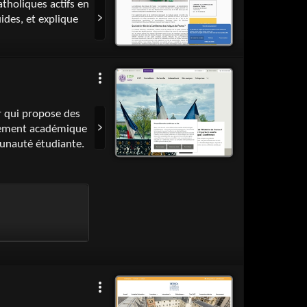
tholiques actifs en
uides, et explique
r qui propose des
onnement académique
munauté étudiante.