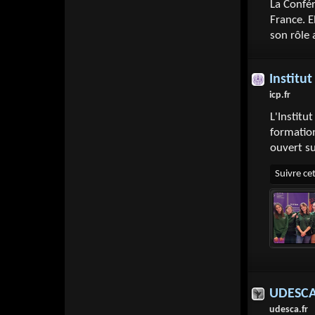
La Confér
France. E
son rôle
Institu
icp.fr
L'Institu
formation
ouvert s
UDESC
udesca.fr