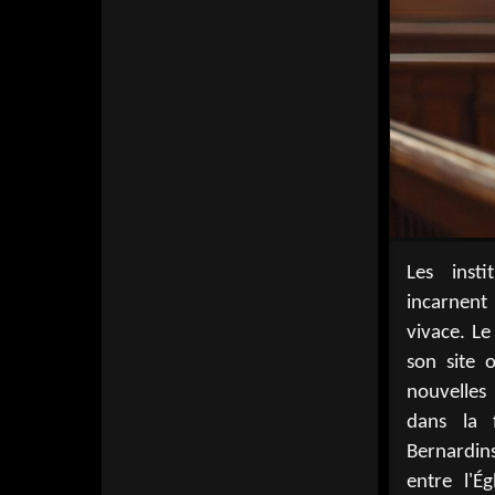
Les inst
l'Institut
incarnent 
des instit
vivace. Le
en Franc
son site o
rigueur 
nouvelles
Conféren
dans la 
fédère les
Bernardin
le débat 
entre l'É
forment 