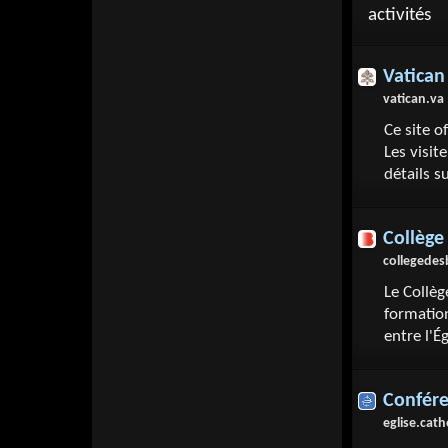
activités
Vatican 
vatican.va
Ce site o
Les visit
détails s
Collège
collegedes
Le Collèg
formation
entre l'É
Confére
eglise.cath