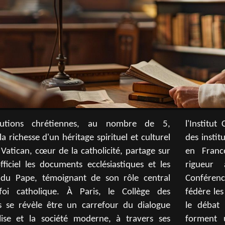
itutions chrétiennes, au nombre de 5,
 Catholique de Paris illustrent l'engagement
la richesse d'un héritage spirituel et culturel
utions d'enseignement supérieur catholiques
 Vatican, cœur de la catholicité, partage sur
e, proposant des formations qui allient
fficiel les documents ecclésiastiques et les
académique et réflexion éthique. La
 du Pape, témoignant de son rôle central
ce des évêques de France, quant à elle,
foi catholique. À Paris, le Collège des
 voix des cardinaux et évêques, enrichissant
s se révèle être un carrefour du dialogue
public et spirituel. Ensemble, ces entités
glise et la société moderne, à travers ses
un réseau dynamique au service de la