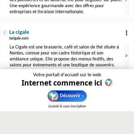
des pâtisseries et un salon de thé pour déguster sur place.
Une expérience gourmande avec des offres pour
entreprises et livraison internationale.
La cigale
lacigale.com
La Cigale est une brasserie, café et salon de thé située à
Nantes, connue pour son cadre historique et son
ambiance unique. Elle propose des menus festifs, des
salons pour événements et une boutique de souvenirs.
Votre portail d'accueil sur le web
Internet commence ici
Dupont avec un Thé
dupontavecunthe.fr
Découvrir ›
Dupont avec un Thé est une chaîne de salons de thé
offrant une expérience gourmande avec ses pâtisseries,
Gratuit & sans inscription
chocolats et thés. Visitez leurs établissements en
Normandie pour savourer des produits de qualité dans
une ambiance chaleureuse. Boutique en ligne disponible.