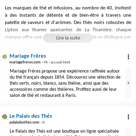
Les marques de thé et infusions, au nombre de 40, invitent
à des instants de détente et de bien-être à travers une
palette de saveurs et d'arômes. Des thés noirs robustes de
Lipton aux tisanes apaisantes de La Tisanière, chaque
marque offre une expérience unique. Ricola se distingue par
ses bonbons aux plantes et infusions pour la gorge, tandis
que Compagnie & Co et Mariage Frères évoquent le
Mariage Frères
raffinement avec leurs sélections haut de gamme. Clipper
mariagefreres.com
› FR › accueil.html
s'engage pour le commerce équitable avec ses produits
Mariage Frères propose une expérience raffinée autour
biologiques. Tetley et Twinings complètent l'éventail avec
du thé français depuis 1854. Découvrez une sélection de
des mélanges créatifs, offrant ainsi un voyage gustatif qui
thés verts, noirs, blancs, sans théine, ainsi que des
respecte aussi bien les traditions que les innovations
accessoires comme des théières. Profitez aussi de leur
contemporaines.
salon de thé et restaurant à Paris.
Le Palais des Thés
palaisdesthes.com
› fr
Le Palais des Thés est une boutique en ligne spécialisée