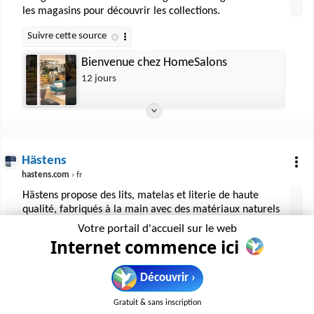
les magasins pour découvrir les collections.
Bienvenue chez HomeSalons
12 jours
Hästens
hastens.com
› fr
Hästens propose des lits, matelas et literie de haute
qualité, fabriqués à la main avec des matériaux naturels
éthiquement sourcés. Le site met en avant le savoir-faire
Votre portail d'accueil sur le web
de la marque et offre la possibilité de localiser des
Internet commence ici
magasins.
Découvrir ›
Duvivier
Gratuit & sans inscription
duviviercanapes.com