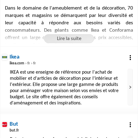
Dans le domaine de l'ameublement et de la décoration, 70
marques et magasins se démarquent par leur diversité et
leur capacité à répondre aux besoins variés des
consommateurs. Des géants comme Ikea et Conforama
offrent un large choix de produits à des prix accessibles,
tandis que But allie l'ameublement à l'électroménager,
proposant ainsi une solution complète pour la maison.
Ikea
BoConcept et Ligne Roset séduisent les amateurs de design
ikea.com
› fr › fr
avec des collections contemporaines, alors que des
IKEA est une enseigne de référence pour l'achat de
enseignes telles que Roche Bobois ou Minotti incarnent le
mobilier et d'articles de décoration pour l'intérieur et
luxe et le haut de gamme. Lapeyre et Habitat, quant à eux,
l'extérieur. Elle propose une large gamme de produits
apportent leur expertise dans l'aménagement intérieur avec
pour aménager votre maison selon vos envies et votre
des produits personnalisables. Cet éventail d'options
budget. Le site offre également des conseils
d'aménagement et des inspirations.
permet à chacun de trouver son bonheur, que ce soit pour
un projet de rénovation ou pour apporter une touche
personnelle à son chez-soi.
But
but.fr