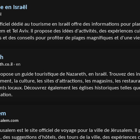
e en Israël
l
fficiel dédié au tourisme en Israël offre des informations pour pla
em et Tel Aviv. Il propose des idées d'activités, des expériences cu
es et des conseils pour profiter de plages magnifiques et d'une v
th
th.co.il
› en
ropose un guide touristique de Nazareth, en Israël. Trouvez des i
ment, la culture, les sites d'attractions, les magasins, les restaura
s locaux. Découvrez également les églises historiques telles que
iation.
lem
usalem.com
rusalem est le site officiel de voyage pour la ville de Jérusalem. I
, des suggestions d'hôtels, des tours de la ville, des expériences c