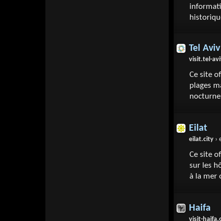
informati
historiq
Tel Aviv
visit.tel-avi
Ce site o
plages ma
nocturne 
Eilat
eilat.city
› 
Ce site o
sur les h
à la mer 
Haifa
visit-haifa.