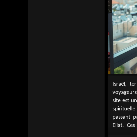
Israël, te
idées d'ac
voyageurs 
restaurat
site est u
événemen
spirituel
planifier 
passant p
de plonger
Eilat. Ces