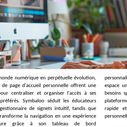
onde numérique en perpétuelle évolution,
isable. Ces outils permettent de créer un
s de page d'accueil personnelle offrent une
que sur Internet, reflétant les intérêts et
pour centraliser et organiser l'accès à ses
pécifiques de chaque utilisateur. Avec ces
préférés. Symbaloo séduit les éducateurs
es, accéder à l'information devient plus
estionnaire de signets intuitif, tandis que
 plus fluide, optimisant ainsi l'efficacité
transforme la navigation en une expérience
personnell
ure grâce à son tableau de bord