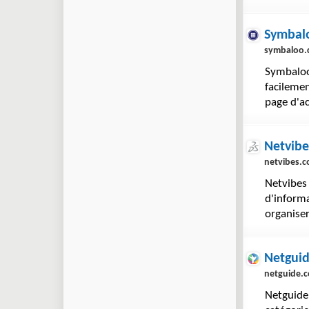
Symbal
symbaloo
Symbaloo 
facilemen
page d'a
Netvibe
netvibes.
Netvibes 
d'informa
organiser
Netgui
netguide.
Netguide 