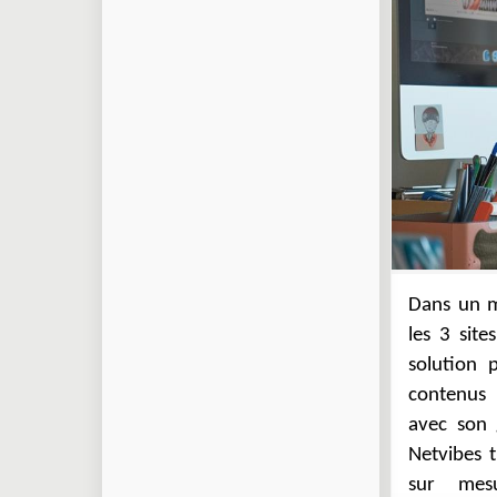
Dans un m
personnal
les 3 site
espace uni
solution 
besoins s
contenus 
plateform
avec son g
rapide et
Netvibes 
sur mes