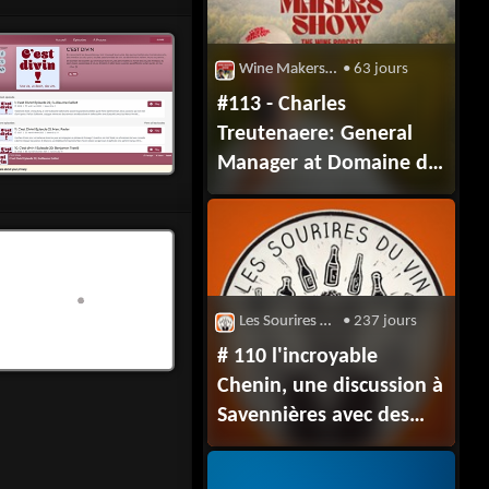
Wine Makers Show
• 63 jours
#113 - Charles
Treutenaere: General
Manager at Domaine de
Long Dai (DBR Lafite)
Les Sourires du Vin
• 237 jours
# 110 l'incroyable
Chenin, une discussion à
Savennières avec des
vignerons Passionnées.