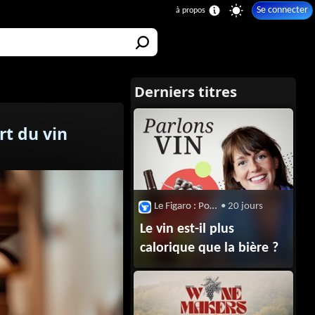
Se connecter
rt du vin
Le Figaro : Podcasts : Parlons Vin
• 20 jours
Le vin est-il plus
calorique que la bière ?