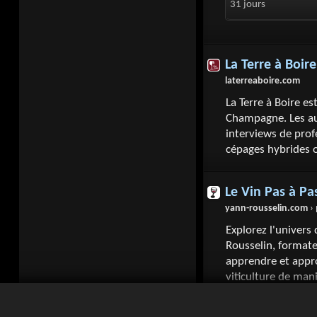
31 jours
La Terre à Boire
laterreaboire.com
La Terre à Boire e
Champagne. Les au
interviews de prof
cépages hybrides ou
Le Vin Pas à Pa
yann-rousselin.com
› 
Explorez l'univers
Rousselin, format
apprendre et appro
viticulture de man