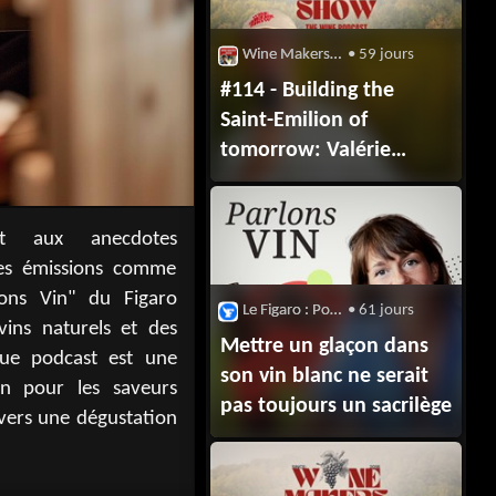
Wine Makers Show
• 59 jours
#114 - Building the
Saint-Emilion of
tomorrow: Valérie
Befve, CEO of
Château Dassault
Le Figaro : Podcasts : Parlons Vin
• 61 jours
Mettre un glaçon dans
son vin blanc ne serait
pas toujours un sacrilège