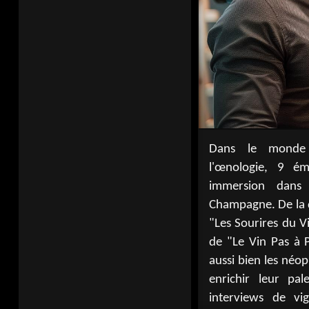
Dans le monde 
sommeliers se
l'œnologie, 9 ém
culturelles, tand
immersion dans
"Au Goulot !" ou
Champagne. De la d
révèlent les secre
"Les Sourires du V
traditions vitico
de "Le Vin Pas à P
célébration de l
aussi bien les néo
œnologiques et un
enrichir leur pal
interviews de vi