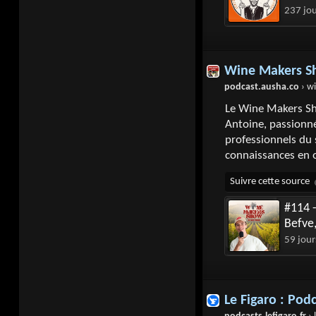
237 jo
Wine Makers 
podcast.ausha.co
› wine-make
Le Wine Makers Sh
Antoine, passionné
professionnels du 
connaissances en 
#114 -
Befve
59 jour
Le Figaro : Podc