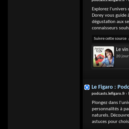
podcasts.lefigaro.fr
› le
Explorez l'univers 
Dorey vous guide à 
dégustation aux se
connaisseurs souh
Le vin
20 jour
Le Figaro : Pod
podcasts.lefigaro.fr
› l
Plongez dans l'uni
personnalités à pa
naturels. Découvrez
astuces pour chois