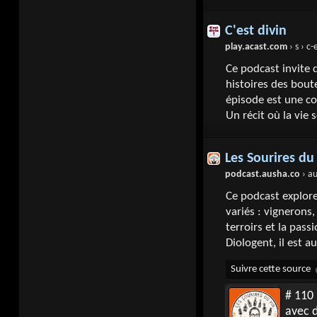
C'est divin
play.acast.com
› s › c-
Ce podcast invite 
histoires des bout
épisode est une co
Un récit où la vie 
Les Sourires du
podcast.ausha.co
› au-
Ce podcast explore
variés : vignerons,
terroirs et la pas
Diologent, il est a
# 110 
avec 