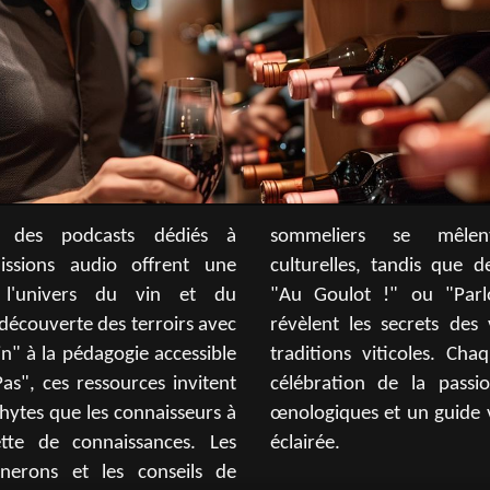
des podcasts dédiés à
 mêlent aux anecdotes
issions audio offrent une
is que des émissions comme
 l'univers du vin et du
 "Parlons Vin" du Figaro
écouverte des terroirs avec
ts des vins naturels et des
in" à la pédagogie accessible
les. Chaque podcast est une
as", ces ressources invitent
a passion pour les saveurs
phytes que les connaisseurs à
 guide vers une dégustation
ette de connaissances. Les
éclairée.
gnerons et les conseils de