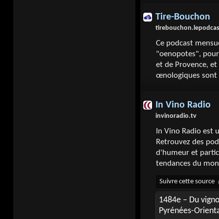
Tire-Bouchon
tirebouchon.lepodcas
Ce podcast mensuel
"oenopotes", pour
et de Provence, et
œnologiques sont 
In Vino Radio
invinoradio.tv
In Vino Radio est 
Retrouvez des podc
d'humeur et partic
tendances du mond
1484e – Du vigno
Pyrénées-Orient