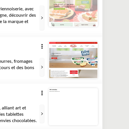
iennoiserie, avec
igne, découvrir des
e la marque et
eurres, fromages
ncours et des bons
alliant art et
es tablettes
 envies chocolatées.