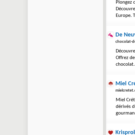
Plongez d
Découvrez
Europe. 
De Neuv
chocolat-d
Découvrez
Offrez de
chocolat.
Miel Cr
mielcretet
Miel Crét
dérivés d
gourmand
Krisprol