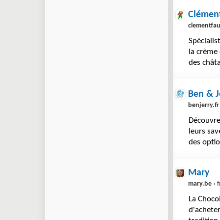
Clément
clementfaug
Spécialis
la crème
des châta
Ben & J
benjerry.fr
Découvre
leurs sav
des optio
Mary
mary.be
› f
La Choco
d'acheter