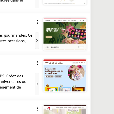
ancrée dans le
fes gourmandes. Ce
utes occasions,
'S. Créez des
nniversaires ou
événement de