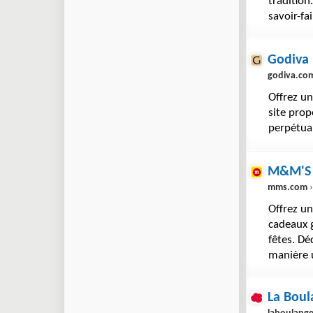
tradition
savoir-fa
Godiva
godiva.co
Offrez u
site prop
perpétuan
M&M'S
mms.com
›
Offrez un
cadeaux 
fêtes. D
manière 
La Boul