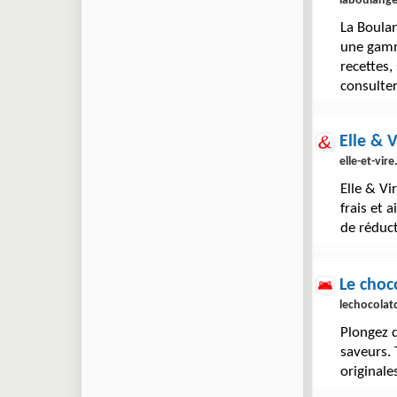
laboulang
La Boula
une gamme
recettes
consulter
Elle & V
elle-et-vir
Elle & V
frais et 
de réduct
Le choc
lechocolatd
Plongez d
saveurs. 
originale