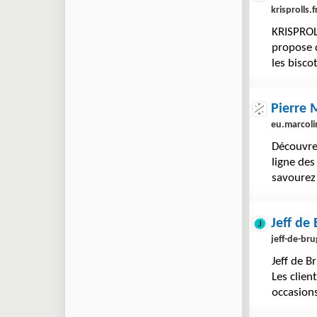
krisprolls.f
KRISPROLL
propose d
les bisco
Pierre 
eu.marcoli
Découvre
ligne des
savourez
Jeff de
jeff-de-br
Jeff de B
Les clien
occasions