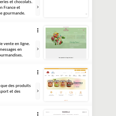
eries et chocolats.
en France et
nce gourmande.
de vente en ligne.
s messages en
gourmandises.
i que des produits
 sport et des