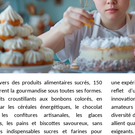
ivers des produits alimentaires sucrés, 150
ence unique. Ces ressources en ligne sont le
brent la gourmandise sous toutes ses formes.
'un patrimoine culinaire riche et d'une
its croustillants aux bonbons colorés, en
on constante, répondant aux envies des
ar les céréales énergétiques, le chocolat
de douceurs. Elles mettent en lumière la
 les confitures artisanales, les glaces
des saveurs et la créativité des marques, qui
s, les pains et biscottes savoureux, sans
lité et plaisir pour séduire les palais les plus
es indispensables sucres et farines pour
exigeants.