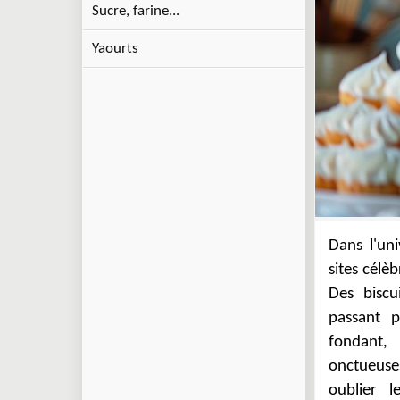
Sucre, farine...
Yaourts
Dans l'un
une expéri
sites célè
reflet d
Des biscu
innovati
passant p
amateurs 
fondant,
diversité 
onctueuse
allient qua
oublier l