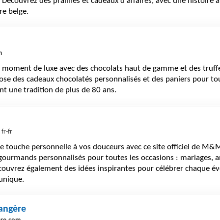
. Découvrez des pralines et cadeaux d'affaires, avec une histoire 
ire belge.
m
n moment de luxe avec des chocolats haut de gamme et des truf
ose des cadeaux chocolatés personnalisés et des paniers pour to
t une tradition de plus de 80 ans.
 fr-fr
e touche personnelle à vos douceurs avec ce site officiel de M&M
gourmands personnalisés pour toutes les occasions : mariages, a
écouvrez également des idées inspirantes pour célébrer chaque 
unique.
angère