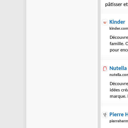
pâtisser e
Kinder
kinder.co
Découvrez
famille. 
pour enco
Nutella
nutella.co
Découvrez
idées cré
marque. 
Pierre 
pierreher