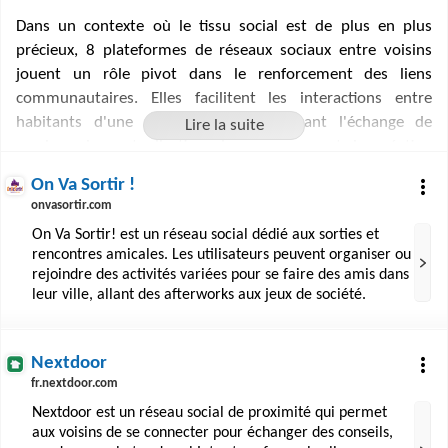
Dans un contexte où le tissu social est de plus en plus
précieux, 8 plateformes de réseaux sociaux entre voisins
jouent un rôle pivot dans le renforcement des liens
communautaires. Elles facilitent les interactions entre
habitants d'une même zone, permettant l'échange de
services, la mutualisation de ressources et la création
d'événements locaux. Ces outils numériques transforment
On Va Sortir !
la notion de voisinage, en offrant des espaces dédiés à la
onvasortir.com
communication et à la solidarité de proximité. Ils sont le
On Va Sortir! est un réseau social dédié aux sorties et
reflet d'une volonté croissante de recréer du lien social
rencontres amicales. Les utilisateurs peuvent organiser ou
dans un monde où la virtualité prend une place
rejoindre des activités variées pour se faire des amis dans
prépondérante.
leur ville, allant des afterworks aux jeux de société.
Nextdoor
fr.nextdoor.com
Nextdoor est un réseau social de proximité qui permet
aux voisins de se connecter pour échanger des conseils,