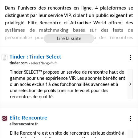
Dans l'univers des rencontres en ligne, 4 plateformes se
distinguent par leur service VIP, ciblant un public exigeant et
privilégié. Elite Rencontre et Attractive World offrent des
systèmes de matchmaking basés sur des tests de
personnalité poussés, garantissant ainsi des rencontres
compatibles et sérieuses. RencontreVIP propose une
expérience haut de gamme avec des membres cultivés et
Tinder : Tinder Select
charismatiques, tandis que Tinder Select élève le niveau en
tinder.com
› select?lang=fr-fr
offrant un service exclusif pour une clientèle sélecte. Ces
Tinder SELECT™ propose un service de rencontre haut de
sites privilégient la qualité des profils et la sécurité,
gamme pour une expérience VIP. Les abonnés bénéficient
assurant des relations durables et de qualité.
d'un accès exclusif à des fonctionnalités avancées et à
une sélection de profils triés sur le volet pour des
rencontres de qualité.
Elite Rencontre
eliterencontre.fr
Elite Rencontre est un site de rencontre sérieux destiné à