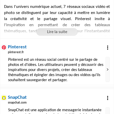
Dans l'univers numérique actuel, 7 réseaux sociaux vidéo et
photo se distinguent par leur capacité à mettre en lumière
la créativité et le partage visuel. Pinterest invite à
l'inspiration en permettant de créer des tableaux
thématiques, tandis que SnapChat mise sur l'instantanéité
avec ses messages éphémères et ses filtres en réalité
augmentée. VSCO offre une approche plus artistique avec
Pinterest
des outils d'édition professionnels sans la course aux likes.
pinterest.fr
Byte et Triller se concentrent sur les vidéos courtes,
Pinterest est un réseau social centré sur le partage de
favorisant la monétisation pour les créateurs. Instagram,
photos et d'idées. Les utilisateurs peuvent y découvrir des
quant à lui, demeure un pilier du partage de moments de
inspirations pour divers projets, créer des tableaux
vie, et TikTok révolutionne l'expression personnelle avec ses
thématiques et épingler des images ou des vidéos qu'ils
vidéos dynamiques et interactives. Ces plateformes
souhaitent sauvegarder et partager.
reflètent la diversité des approches de l'expression
personnelle et collective à travers l'image, chacune avec ses
SnapChat
spécificités et son public.
snapchat.com
SnapChat est une application de messagerie instantanée