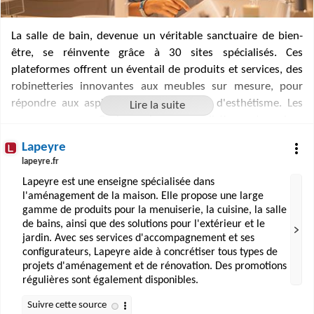
La salle de bain, devenue un véritable sanctuaire de bien-
être, se réinvente grâce à 30 sites spécialisés. Ces
plateformes offrent un éventail de produits et services, des
robinetteries innovantes aux meubles sur mesure, pour
répondre aux aspirations de confort et d'esthétisme. Les
marques comme Grohe ou Lapeyre se distinguent par leur
capacité à allier technicité et design, proposant des
Lapeyre
solutions personnalisées qui transforment cet espace en
lapeyre.fr
une oasis de détente. Avec des outils de conception 3D et
Lapeyre est une enseigne spécialisée dans
des conseils experts, ces sites accompagnent les projets de
l'aménagement de la maison. Elle propose une large
A à Z, assurant une harmonie parfaite entre fonctionnalité
gamme de produits pour la menuiserie, la cuisine, la salle
et élégance.
de bains, ainsi que des solutions pour l'extérieur et le
jardin. Avec ses services d'accompagnement et ses
configurateurs, Lapeyre aide à concrétiser tous types de
projets d'aménagement et de rénovation. Des promotions
régulières sont également disponibles.