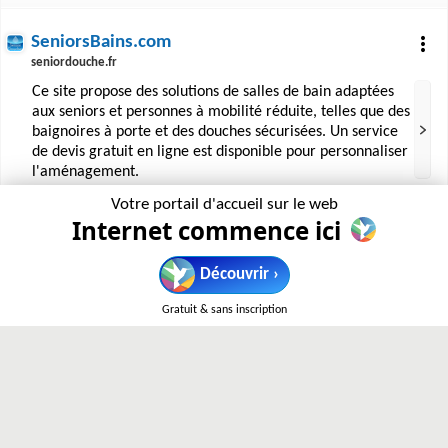
SeniorsBains.com
seniordouche.fr
Ce site propose des solutions de salles de bain adaptées
aux seniors et personnes à mobilité réduite, telles que des
baignoires à porte et des douches sécurisées. Un service
de devis gratuit en ligne est disponible pour personnaliser
l'aménagement.
Votre portail d'accueil sur le web
Internet commence ici
AMR Concept : Salles de bains adaptées et
équipement
Découvrir ›
amrconcept.com
› cuisine-sur-mesure-accessible-a-tous › salles-de-bains
Gratuit & sans inscription
AMR Concept propose des solutions pour l'aménagement
de salles de bains adaptées aux personnes à mobilité
réduite (PMR) et aux handicapés. Le site présente des
produits sur mesure, des réalisations et des accessoires
spécifiques pour faciliter l'accessibilité et le confort.