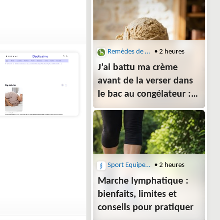
envoyé par leur corps
Remèdes de Grand-Mère
• 2 heures
J’ai battu ma crème
avant de la verser dans
le bac au congélateur :
au dessert, le café avait
pris une texture de
glacier italien
Sport Equipements
• 2 heures
Marche lymphatique :
bienfaits, limites et
conseils pour pratiquer