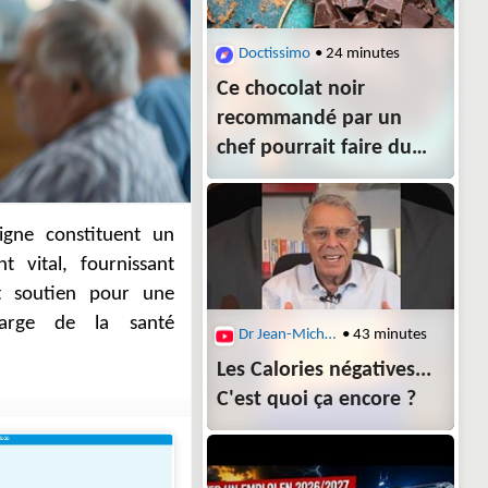
Doctissimo
• 24 minutes
Ce chocolat noir
recommandé par un
chef pourrait faire du
bien à votre cœur et
votre moral
Dr Jean-Michel Cohen
• 43 minutes
Les Calories négatives...
C'est quoi ça encore ?