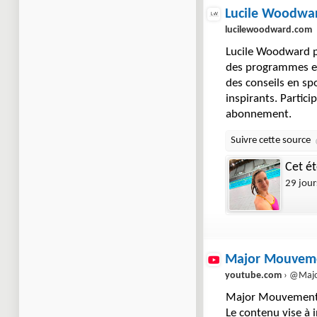
Lucile Woodwar
lucilewoodward.com
Lucile Woodward p
des programmes en
des conseils en sp
inspirants. Partici
abonnement.
Cet é
29 jour
Major Mouvem
youtube.com
› @Majo
Major Mouvement e
Le contenu vise à i