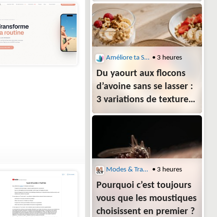
Améliore ta Santé : Régime Alimentaire
• 3 heures
Du yaourt aux flocons
d’avoine sans se lasser :
3 variations de texture
pour varier les plaisirs
au petit-déjeuner
Modes & Travaux : Trucs et Astuces santé
• 3 heures
Pourquoi c’est toujours
vous que les moustiques
choisissent en premier ?