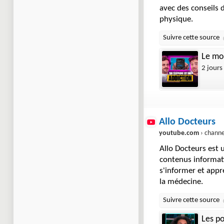
avec des conseils d
physique.
Le moy
2 jours
Allo Docteurs
youtube.com
› channel › UCv6
Allo Docteurs est 
contenus informati
s'informer et appr
la médecine.
Les po