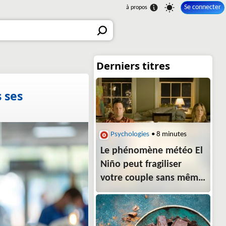
Se connecter
 ses
Psychologies
• 8 minutes
Le phénomène météo El
Niño peut fragiliser
votre couple sans même
que vous vous en
rendiez compte, alertent
les psys