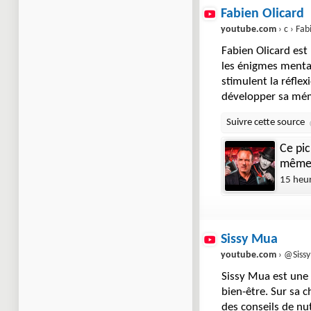
Fabien Olicard
youtube.com
› c › Fab
Fabien Olicard est
les énigmes mental
stimulent la réfle
développer sa mém
Ce pic
mêm
15 heu
Sissy Mua
youtube.com
› @Siss
Sissy Mua est une i
bien-être. Sur sa 
des conseils de nu