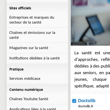
Sites officiels
Entreprises et marques du
secteur de la santé
Chaînes et émissions sur la
santé
Magazines sur la santé
La santé est un
vie. Ces ressourc
Institutions dédiées à la santé
d'approches, refl
réseau d'accompa
dédiées à des publi
informations, co
Pratique
aux seniors, en pa
meilleure pris
Services médicaux
jeunes, chaque 
spécifique, adapté
Contenu numérique
Chaînes Youtube Santé
Doctolib
doctolib.fr
Applications liées à la santé