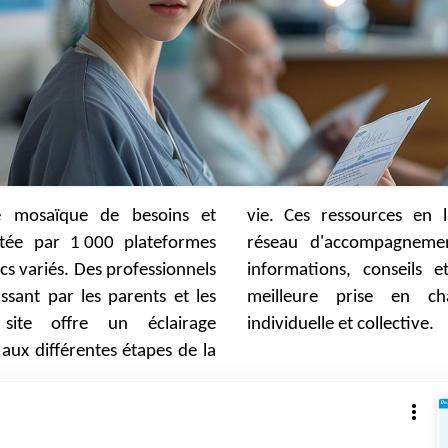
e mosaïque de besoins et
es en ligne constituent un
étée par 1 000 plateformes
gnement vital, fournissant
cs variés. Des professionnels
nseils et soutien pour une
ssant par les parents et les
e en charge de la santé
site offre un éclairage
individuelle et collective.
 aux différentes étapes de la