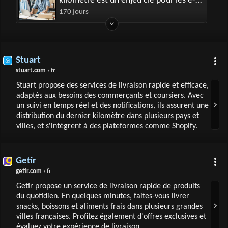
kilomètre est un enjeu clé pour les e-
commerçants ?
170 jours
Stuart
stuart.com
› fr
Stuart propose des services de livraison rapide et efficace,
adaptés aux besoins des commerçants et coursiers. Avec
un suivi en temps réel et des notifications, ils assurent une
distribution du dernier kilomètre dans plusieurs pays et
villes, et s'intègrent à des plateformes comme Shopify.
Getir
getir.com
› fr
Getir propose un service de livraison rapide de produits
du quotidien. En quelques minutes, faites-vous livrer
snacks, boissons et aliments frais dans plusieurs grandes
villes françaises. Profitez également d'offres exclusives et
évaluez votre expérience de livraison.