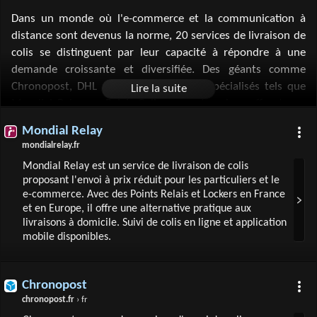
Dans un monde où l'e-commerce et la communication à
distance sont devenus la norme, 20 services de livraison de
colis se distinguent par leur capacité à répondre à une
demande croissante et diversifiée. Des géants comme
Chronopost, DHL et UPS, aux acteurs spécialisés tels que
Mondial Relay ou Relais Colis, ces entreprises offrent une
gamme complète d'options : envoi express, suivi en temps
Mondial Relay
réel, points relais, et solutions adaptées tant pour les
mondialrelay.fr
particuliers que pour les professionnels. Avec l'essor du
Mondial Relay est un service de livraison de colis
commerce en ligne, ces services deviennent essentiels,
proposant l'envoi à prix réduit pour les particuliers et le
offrant flexibilité, efficacité et une connectivité sans
e-commerce. Avec des Points Relais et Lockers en France
frontières.
et en Europe, il offre une alternative pratique aux
livraisons à domicile. Suivi de colis en ligne et application
mobile disponibles.
Chronopost
chronopost.fr
› fr