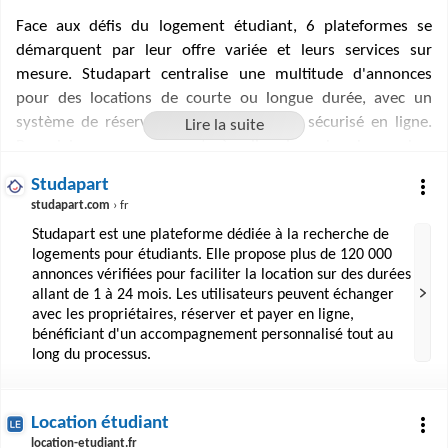
Face aux défis du logement étudiant, 6 plateformes se
démarquent par leur offre variée et leurs services sur
mesure. Studapart centralise une multitude d'annonces
pour des locations de courte ou longue durée, avec un
système de réservation et de paiement sécurisé en ligne.
Roomlala propose quant à elle des chambres chez
l'habitant, idéales pour des séjours temporaires ou des
Studapart
stages. Location étudiant et Studyrama Logement offrent
studapart.com
› fr
une vision globale du marché avec des annonces actualisées
Studapart est une plateforme dédiée à la recherche de
et des informations sur les aides disponibles. Les Belles
logements pour étudiants. Elle propose plus de 120 000
Années se spécialise dans les résidences étudiantes
annonces vérifiées pour faciliter la location sur des durées
meublées, tandis que Colocation étudiante se concentre sur
allant de 1 à 24 mois. Les utilisateurs peuvent échanger
l'aspect communautaire et économique de la vie en
avec les propriétaires, réserver et payer en ligne,
bénéficiant d'un accompagnement personnalisé tout au
colocation. Ces ressources sont essentielles pour
long du processus.
accompagner les étudiants dans leur quête d'un logement
adapté à leurs besoins académiques et personnels.
Location étudiant
location-etudiant.fr