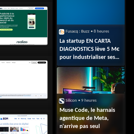
Raphaël Glucksmann
Fusacq : Buzz
• 8 heures
La startup EN CARTA
DIAGNOSTICS lève 5 M€
pour industrialiser ses
autotests moléculaires
Silicon
• 9 heures
Muse Code, le harnais
agentique de Meta,
n'arrive pas seul