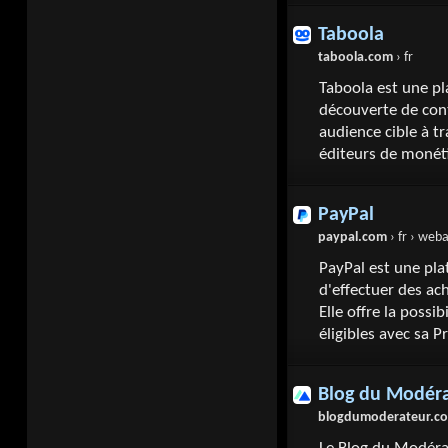
Taboola
taboola.com
› fr
Taboola est une pla
découverte de con
audience cible à tr
éditeurs de monétis
PayPal
paypal.com
› fr › webapp
PayPal est une pl
d'effectuer des ac
Elle offre la possi
éligibles avec sa 
Blog du Modér
blogdumoderateur.c