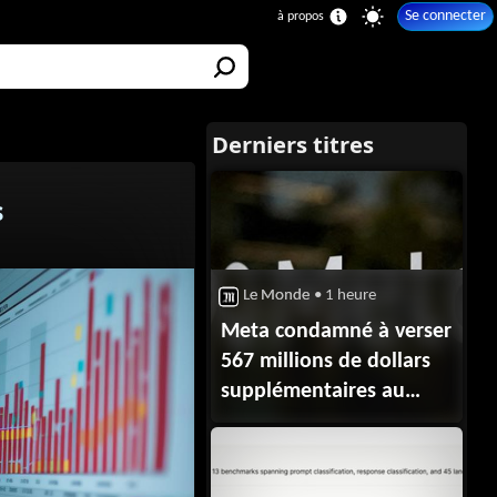
Se connecter
s
Le Monde
• 1 heure
Meta condamné à verser
567 millions de dollars
supplémentaires au
Nouveau-Mexique pour
protéger les mineurs sur
Facebook et Instagram