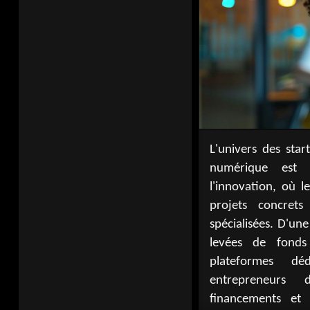
L'univers des star
opportunités prom
numérique est 
création de sites
l'innovation, où l
mobilise des o
projets concret
développement web 
spécialisées. D'une 
essentiels pour c
levées de fonds
ligne efficace. Ce
plateformes dé
pilier pour toute 
entrepreneurs
à s'établir et à s
financements et 