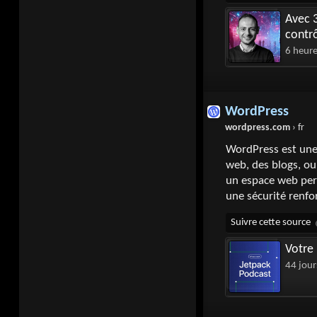
Avec 3
contrô
6 heur
WordPress
wordpress.com
› fr
WordPress est une
web, des blogs, ou 
un espace web per
une sécurité renfo
Votre 
44 jour