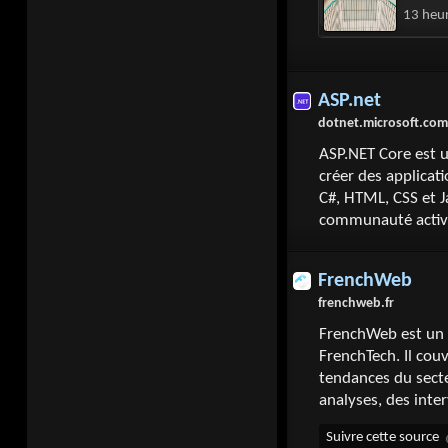
13 heu
ASP.net
dotnet.microsoft.com
ASP.NET Core est 
créer des applicat
C#, HTML, CSS et 
communauté active
FrenchWeb
frenchweb.fr
FrenchWeb est un 
FrenchTech. Il couv
tendances du secte
analyses, des inte