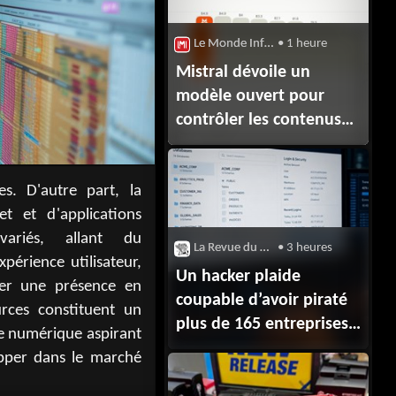
Le Monde Informatique : Cloud computing
• 1 heure
Mistral dévoile un
modèle ouvert pour
contrôler les contenus
générés par l'IA
La Revue du Digital
• 3 heures
Un hacker plaide
coupable d’avoir piraté
plus de 165 entreprises
clientes de Snowflake