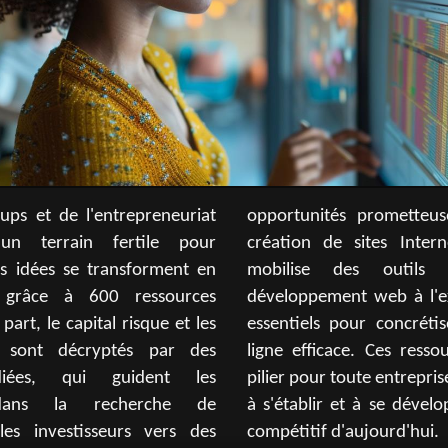
tups et de l'entrepreneuriat
etteuses. D'autre part, la
un terrain fertile pour
 Internet et d'applications
es idées se transforment en
utils variés, allant du
s grâce à 600 ressources
à l'expérience utilisateur,
part, le capital risque et les
oncrétiser une présence en
 sont décryptés par des
s ressources constituent un
diées, qui guident les
entreprise numérique aspirant
 dans la recherche de
e développer dans le marché
les investisseurs vers des
compétitif d'aujourd'hui.