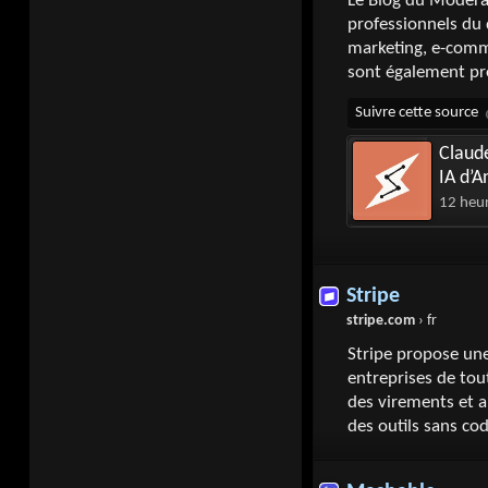
Le Blog du Modéra
professionnels du 
marketing, e-comme
sont également pr
Claude
IA d’A
12 heu
Stripe
stripe.com
› fr
Stripe propose une
entreprises de tou
des virements et a
des outils sans co