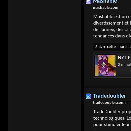
Mashable
mashable.com
Mashable est un mé
divertissement et 
de l'année, des cri
tendances dans div
NYT Pi
2 minu
Tradedoubler
tradedoubler.com
› fr
TradeDoubler prop
technologiques. Le
pour stimuler leur 