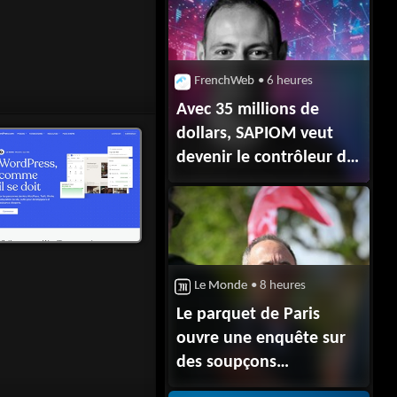
FrenchWeb
• 6 heures
Avec 35 millions de
dollars, SAPIOM veut
devenir le contrôleur de
gestion des agents IA
Le Monde
• 8 heures
Le parquet de Paris
ouvre une enquête sur
des soupçons
d’ingérence russe visant