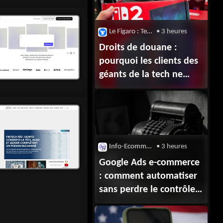
Le Figaro : Tech & Web
• 3 heures
Droits de douane :
pourquoi les clients des
géants de la tech ne
verront pas la couleur
des remboursements
versés par
l’administration Trump
Info-Ecommerce
• 3 heures
Google Ads e-commerce
: comment automatiser
sans perdre le contrôle
de vos budgets,
conversions et marges ?