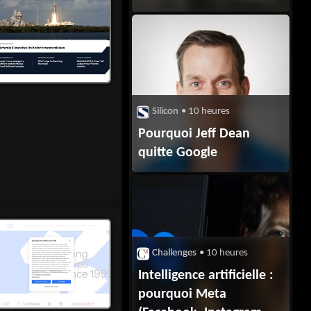
entreprise depuis son
entrée en Bourse. Le CA
en nette hausse rassure
après des semaines de
baisse du cours de
l’action. Mais les
Silicon
• 10 heures
différentes branches du
Pourquoi Jeff Dean
groupe sont loin
quitte Google
d’être rentables.
Challenges
• 10 heures
Intelligence artificielle :
pourquoi Meta