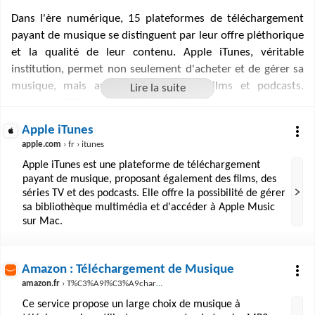
Dans l'ère numérique, 15 plateformes de téléchargement
payant de musique se distinguent par leur offre pléthorique
et la qualité de leur contenu. Apple iTunes, véritable
institution, permet non seulement d'acheter et de gérer sa
musique, mais aussi de profiter de films et podcasts.
Amazon MP3, avec son catalogue étendu, répond aux
envies des mélomanes en quête de nouveautés ou de
Apple iTunes
classiques, souvent agrémenté de promotions séduisantes.
apple.com
› fr › itunes
MusicMe combine écoute gratuite et téléchargement de
Apple iTunes est une plateforme de téléchargement
MP3, tandis qu'eMusic cible les connaisseurs avec des
payant de musique, proposant également des films, des
genres variés. Qobuz, enfin, ravit les audiophiles avec ses
séries TV et des podcasts. Elle offre la possibilité de gérer
fichiers Hi-Res 24-Bit. Ces services répondent à la demande
sa bibliothèque multimédia et d'accéder à Apple Music
croissante d'accès instantané à la musique tout en
sur Mac.
soutenant les artistes et l'industrie.
Amazon : Téléchargement de Musique
amazon.fr
› T%C3%A9l%C3%A9charger-Musique-mp3 › b?ie=UTF8&node=77196031
Ce service propose un large choix de musique à