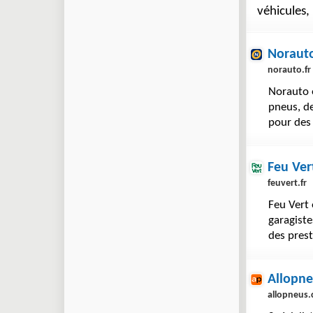
véhicule
Noraut
norauto.fr
Norauto e
pneus, de
pour des 
Feu Ver
feuvert.fr
Feu Vert 
garagiste
des pres
Allopn
allopneus