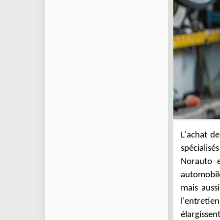
L'achat de
proposen
spécialis
partenair
Norauto e
centres p
automobil
quant à lui
mais aussi
de montage
l'entreti
d'achat p
élargissen