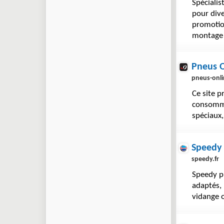
Spécialis
pour dive
promotion
montage 
Pneus 
pneus-onli
Ce site p
consomma
spéciaux,
Speedy
speedy.fr
Speedy p
adaptés, 
vidange 