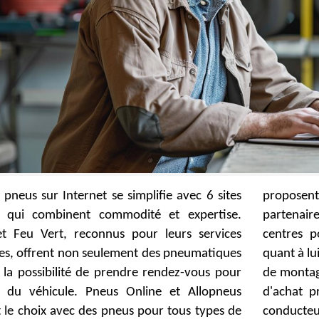
 pneus sur Internet se simplifie avec 6 sites
t livraison et montage via des garages
és qui combinent commodité et expertise.
es. Speedy se distingue par son réseau de
t Feu Vert, reconnus pour leurs services
our une prise en charge rapide. Rubbex,
es, offrent non seulement des pneumatiques
, attire par ses prix compétitifs et son service
 la possibilité de prendre rendez-vous pour
 partenarial, assurant ainsi une expérience
en du véhicule. Pneus Online et Allopneus
ratique et adaptée aux besoins de chaque
t le choix avec des pneus pour tous types de
conducteu