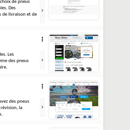
 choix de pneus
les. Des
 de livraison et de
les. Les
même des pneus
aire.
ouvez des pneus
révision, la
s.