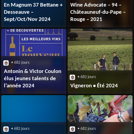
En Magnum 37 Bettane +
Wine Advocate – 94 –
Desseauve –
Châteauneuf-du-Pape –
Sept/Oct/Nov 2024
Rouge – 2021
• 682 jours
Antonin & Victor Coulon
• 682 jours
élus jeunes talents de
l’année 2024
Vigneron • Été 2024
• 682 jours
• 682 jours