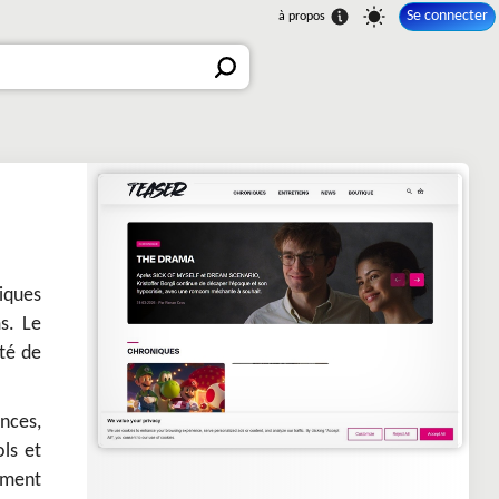
Se connecter
iques
ms. Le
ité de
ences,
ls et
ement