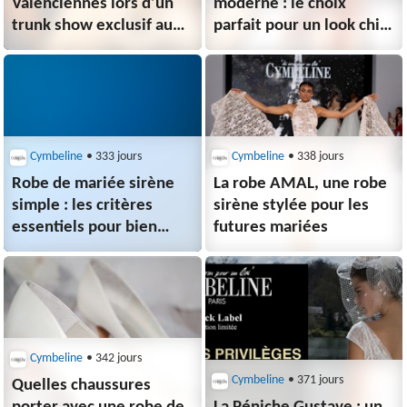
Valenciennes lors d’un
moderne : le choix
trunk show exclusif au
parfait pour un look chic
Royal Hainaut
et audacieux
Cymbeline
• 333 jours
Cymbeline
• 338 jours
Robe de mariée sirène
La robe AMAL, une robe
simple : les critères
sirène stylée pour les
essentiels pour bien
futures mariées
la choisir
Cymbeline
• 342 jours
Cymbeline
• 371 jours
Quelles chaussures