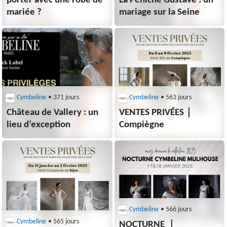
porter avec une robe de
La Péniche Gustave : un
mariée ?
mariage sur la Seine
Cymbeline
• 371 jours
Cymbeline
• 563 jours
Château de Vallery : un
VENTES PRIVÉES｜
lieu d’exception
Compiègne
Cymbeline
• 566 jours
Cymbeline
• 565 jours
NOCTURNE ｜