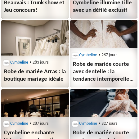
Beauvais : Trunk show et
Cymbeline illumine Lille
Jeu concours!
avec un défilé exclusif
Cymbeline
• 287 jours
Cymbeline
• 283 jours
Robe de mariée courte
Robe de mariée Arras : la
avec dentelle : la
boutique mariage idéale
tendance intemporelle
qui séduit les
mariées modernes
Cymbeline
• 287 jours
Cymbeline
• 327 jours
Cymbeline enchante
Robe de mariée courte