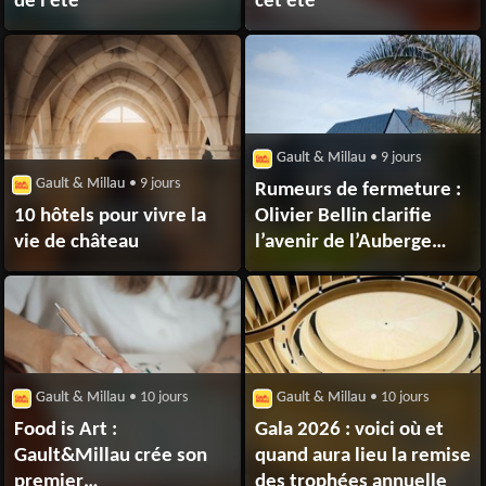
de l'été
cet été
Gault & Millau
• 9 jours
Gault & Millau
• 9 jours
Rumeurs de fermeture :
10 hôtels pour vivre la
Olivier Bellin clarifie
vie de château
l’avenir de l’Auberge
des Glazicks
Gault & Millau
• 10 jours
Gault & Millau
• 10 jours
Food is Art :
Gala 2026 : voici où et
Gault&Millau crée son
quand aura lieu la remise
premier
des trophées annuelle