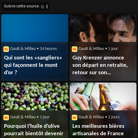
Gault & Millau
• 14 heures
Gault & Millau
• 1 jour
Qui sont les «sangliers»
Guy Krenzer annonce
qui façonnent le mont
son départ en retraite,
d'or ?
retour sur son
immense carrière
Gault & Millau
• 1 jour
Gault & Millau
• 2 jours
Pourquoi l'huile d'olive
Les meilleures bières
pourrait bientôt devenir
artisanales de France