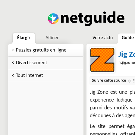
Élargir
Affiner
Votre actu
Guide
Puzzles gratuits en ligne
Jig 
Divertissement
fr.jigzon
Tout Internet
Jig Zone est une p
expérience ludique 
parmi des motifs var
découpes à des age
Le site permet éga
personnelles, offran