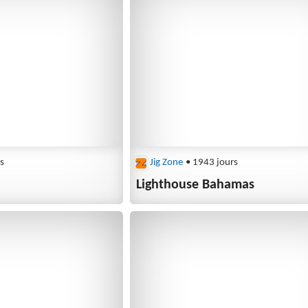
s
Jig Zone
• 1943 jours
n
Lighthouse Bahamas