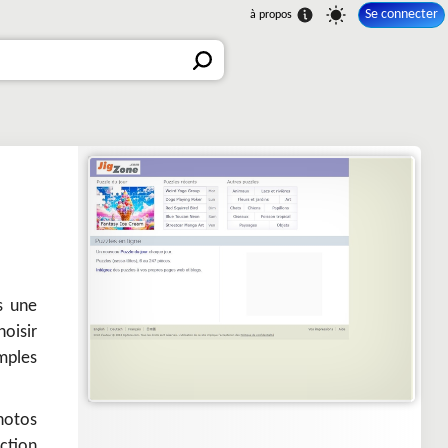
Se connecter
s une
oisir
mples
hotos
nction