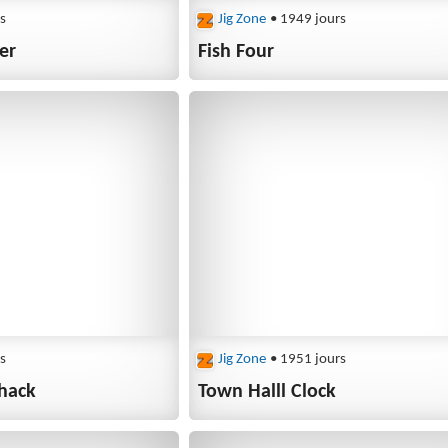
s
Jig Zone
• 1949 jours
er
Fish Four
s
Jig Zone
• 1951 jours
Shack
Town Halll Clock