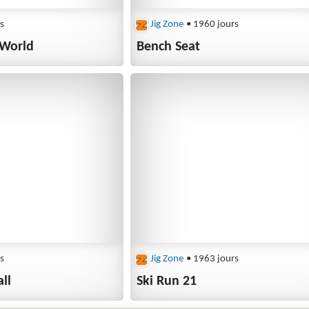
s
Jig Zone
• 1960 jours
 World
Bench Seat
s
Jig Zone
• 1963 jours
ll
Ski Run 21