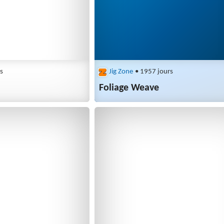
s
Jig Zone
• 1957 jours
Foliage Weave