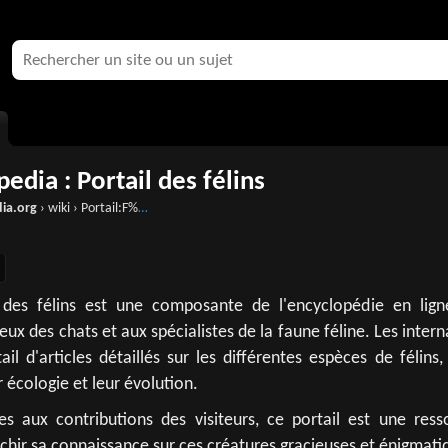
edia : Portail des félins
dia.org
› wiki › Portail:F%C3%A9lins
l des félins est une composante de l'encyclopédie en lign
ux des chats et aux spécialistes de la faune féline. Les inter
il d'articles détaillés sur les différentes espèces de félins,
écologie et leur évolution.
es aux contributions des visiteurs, ce portail est une ress
hir sa connaissance sur ces créatures gracieuses et énigmati