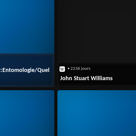
• 2236 jours
et:Entomologie/Quel
John Stuart Williams