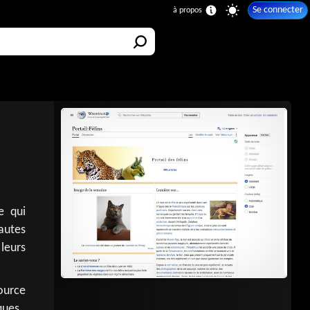
Se connecter
e qui
nautes
 leurs
ource
ques.