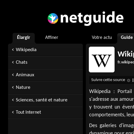
Élargir
Affiner
Votre actu
Guide
Wikipedia
Wikip
Chats
fr.wikipe
Animaux
Nature
Wikipedia : Portai
s'adresse aux amoure
Sciences, santé et nature
y trouvent un éventa
Tout Internet
comportements, leur 
Des galeries d'imag
dynamique pour enric