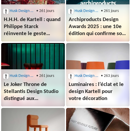
Husk Design Blog
• 261 jours
Husk Design Blog
• 261 jours
H.H.H. de Kartell : quand
Archiproducts Design
Philippe Starck
Awards 2025 : une 10e
réinvente le geste
édition qui confirme son
de s’asseoir
rôle de baromètre
du design
Husk Design Blog
• 261 jours
Husk Design Blog
• 263 jours
Le Joker Throne de
Luminaires : l’éclat et le
Stellantis Design Studio
design Kartell pour
distingué aux
votre décoration
Archiproducts Design
Awards 2025