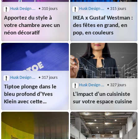
Husk Design Blog
• 310 jours
Husk Design Blog
• 315 jours
Apportez du style à
IKEA x Gustaf Westman :
votre chambre avec un
des fêtes en grand, en
néon décoratif
pop, en couleurs
Husk Design Blog
• 317 jours
Husk Design Blog
• 327 jours
Tiptoe plonge dans le
bleu profond d’Yves
L’impact d’un cuisiniste
Klein avec cette
sur votre espace cuisine
collection unique
et originale