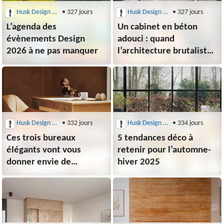
Husk Design Blog
• 327 jours
Husk Design Blog
• 327 jours
L’agenda des
Un cabinet en béton
évènements Design
adouci : quand
2026 à ne pas manquer
l’architecture brutaliste
devient textile
Husk Design Blog
• 332 jours
Husk Design Blog
• 334 jours
Ces trois bureaux
5 tendances déco à
élégants vont vous
retenir pour l’automne-
donner envie de
hiver 2025
travailler (ou pas)