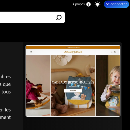
Se connecter
ambres
ls que
, tous
er les
ement