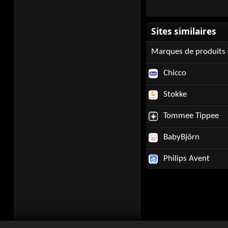
Marques de produits 
Chicco
Stokke
Tommee Tippee
BabyBjörn
Philips Avent