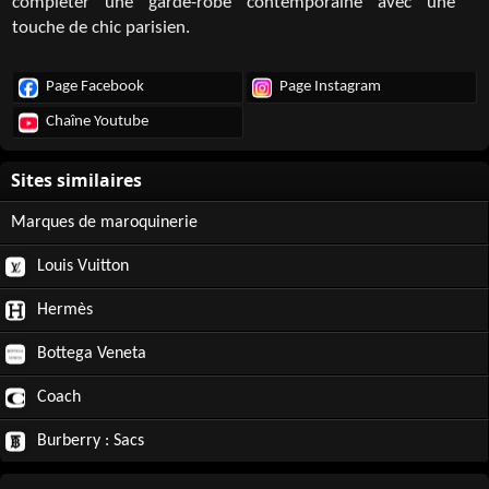
compléter une garde-robe contemporaine avec une
touche de chic parisien.
Page Facebook
Page Instagram
Chaîne Youtube
Marques de maroquinerie
Louis Vuitton
Hermès
Bottega Veneta
Coach
Burberry : Sacs