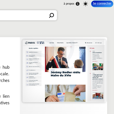
Se connecter
e hub
ocale.
rches
 lien
atives