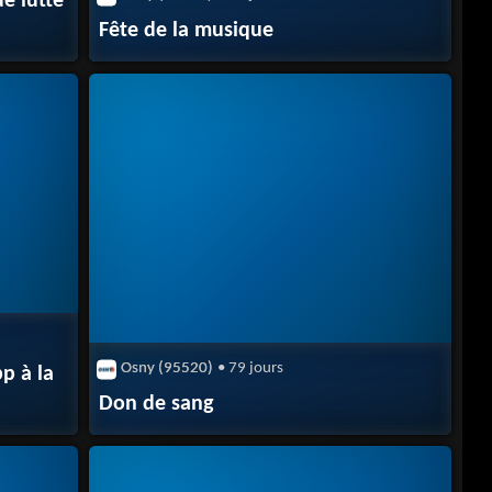
e lutte
Fête de la musique
Osny (95520)
• 79 jours
p à la
Don de sang