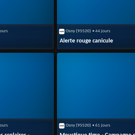
jours
Osny (95520)
• 44 jours
Alerte rouge canicule
jours
Osny (95520)
• 61 jours