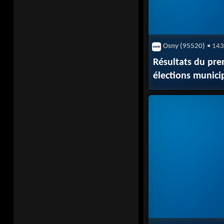
Osny (95520)
• 143
Résultats du pre
élections munici