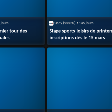
 jours
Osny (95520)
• 145 jours
mier tour des
Stage sports-loisirs de printe
pales
inscriptions dès le 15 mars