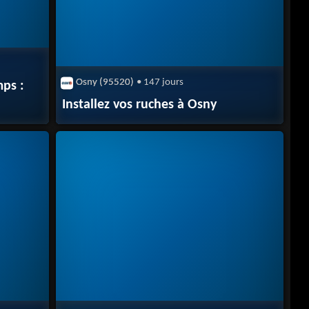
Osny (95520)
• 147 jours
mps :
Installez vos ruches à Osny