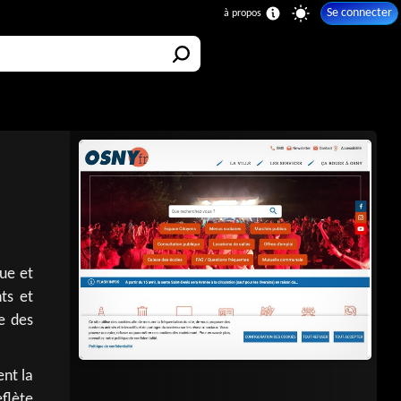
Se connecter
ue et
nts et
ue des
nt la
eflète