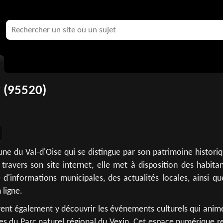
 (95520)
e du Val-d'Oise qui se distingue par son patrimoine historiq
travers son site internet, elle met à disposition des habita
é d'informations municipales, des actualités locales, ainsi q
 ligne.
ent également y découvrir les événements culturels qui anime
rtes du Parc naturel régional du Vexin. Cet espace numérique r