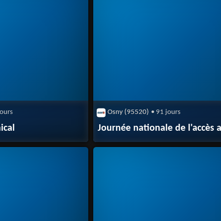
jours
Osny (95520)
• 91 jours
ical
Journée nationale de l'accès a