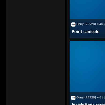
Osny (95520)
• 40 
Point canicule
Osny (95520)
• 61 