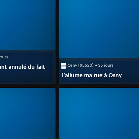
jours
Osny (95520)
• 35 jours
nt annulé du fait
J'allume ma rue à Osny