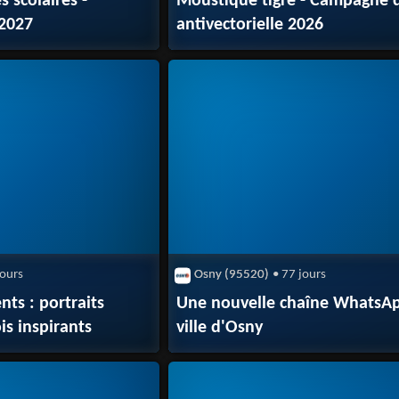
s scolaires -
Moustique tigre - Campagne d
-2027
antivectorielle 2026
jours
Osny (95520)
• 77 jours
nts : portraits
Une nouvelle chaîne WhatsAp
is inspirants
ville d'Osny