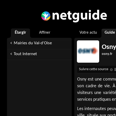
Élargir
Affiner
Votre actu
Guide
Mairies du Val-d'Oise
Osny
Tout Internet
osny.fr
Osny est une commun
son cadre de vie. À 
visiteurs une variét
services pratiques en
Les internautes peuv
ville, située aux po