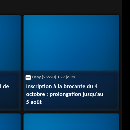
Osny (95520)
• 27 jours
l de
Inscription à la brocante du 4
octobre : prolongation jusqu'au
u
5 août