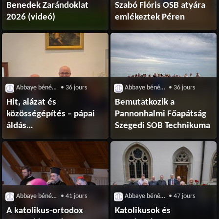
Benedek Zarándoklat
Szabó Flóris OSB atyára
2026 (videó)
emlékeztek Péren
Abbaye bénédictine de Pannonhalma
• 36 jours
Abbaye bénédictine de Pannonhalma
• 36 jours
Hit, alázat és
Bemutatkozik a
közösségépítés – pápai
Pannonhalmi Főapátság
áldás
Szegedi SOB Technikuma
évtizedes szolgálatokért
Abbaye bénédictine de Pannonhalma
• 41 jours
Abbaye bénédictine de Pannonhalma
• 47 jours
A katolikus-ortodox
Katolikusok és