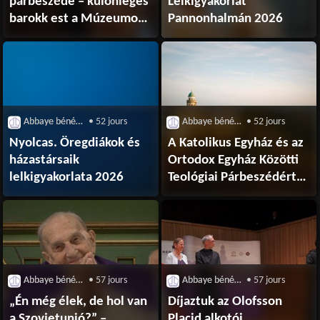
párbeszéde – különleges
Lelkigyakorlat
barokk est a Múzeumok
Pannonhalmán 2026
Éjszakáján Pannonhalmán
Abbaye bénédictine de Pannonhalma
• 52 jours
Abbaye bénédictine de Pannonhalma
• 52 jours
Nyolcas. Öregdiákok és
A Katolikus Egyház és az
házastársaik
Ortodox Egyház Közötti
lelkigyakorlata 2026
Teológiai Párbeszédért
Felelős Nemzetközi
Vegyesbizottság Közös
Koordinációs
Testülete Pannonhalmán
Abbaye bénédictine de Pannonhalma
• 57 jours
Abbaye bénédictine de Pannonhalma
• 57 jours
„Én még élek, de hol van
Díjaztuk az Olofsson
a Szovjetunió?” –
Placid alkotói