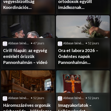
vegyesbizottság
ortodoxok együtt
Koordinációs
imádkoznak
Testületének sajtóközleménye
Pannonhalmán –
ökumenikus
csúcstalálkozó
a Főapátságban
Abbaye bénédictine de Pannonhalma
• 47 jours
Abbaye bénédictine de Pannonhalma
• 52 jours
Cirill főapát: az egység
Ora et labora 2026 –
emlékét őrizzük
Önkéntes napok
Pannonhalmán – videó
Pannonhalmán
szerzetesség
iránt érdeklődőknek
Abbaye bénédictine de Pannonhalma
• 52 jours
Abbaye bénédictine de Pannonhalma
• 52 jours
Háromszázéves orgonák
Imagyakorlatok –