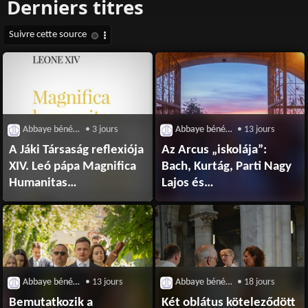
Abbaye bénédictine de Pannonhalma
• 3 jours
Abbaye bénédictine de Pannonhalma
• 13 jours
A Jáki Társaság reflexiója
Az Arcus „iskolája”:
XIV. Leó pápa Magnifica
Bach, Kurtág, Parti Nagy
Humanitas
Lajos és
kezdetű enciklikájáról
Pannonhalma csendje
Abbaye bénédictine de Pannonhalma
• 13 jours
Abbaye bénédictine de Pannonhalma
• 18 jours
Bemutatkozik a
Két oblátus köteleződött