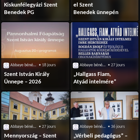
Kiskunfélegyázi Szent
el Szent
Benedek PG
Benedek ünnepén
Abbaye bénédictine de Pannonhalma
• 18 jours
Abbaye bénédictine de Pannonhalma
• 27 jours
Szent István Király
„Hallgass Fiam,
Ünnepe – 2026
Atyád intelmére”
Abbaye bénédictine de Pannonhalma
• 27 jours
Abbaye bénédictine de Pannonhalma
• 36 jours
Mennyország – Szent
„Vérbeli pedagógus” –