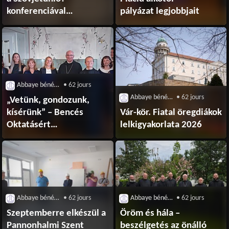
konferenciával
pályázat legjobbjait
emlékeztünk
Placid atyára
Abbaye bénédictine de Pannonhalma
• 62 jours
Abbaye bénédictine de Pannonhalma
• 62 jours
„Vetünk, gondozunk,
kísérünk” – Bencés
Vár-kör. Fiatal öregdiákok
Oktatásért
lelkigyakorlata 2026
Kitüntetés 2026
Abbaye bénédictine de Pannonhalma
• 62 jours
Abbaye bénédictine de Pannonhalma
• 62 jours
Szeptemberre elkészül a
Öröm és hála –
Pannonhalmi Szent
beszélgetés az önálló