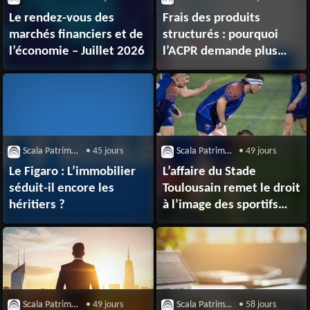
Le rendez-vous des
Frais des produits
marchés financiers et de
structurés : pourquoi
l’économie – Juillet 2026
l’ACPR demande plus
de transparence
Scala Patrimoine
• 45 jours
Scala Patrimoine
• 49 jours
Le Figaro : L’immobilier
L’affaire du Stade
séduit-il encore les
Toulousain remet le droit
héritiers ?
à l’image des sportifs
sous les projecteurs
Scala Patrimoine
• 49 jours
Scala Patrimoine
• 58 jours