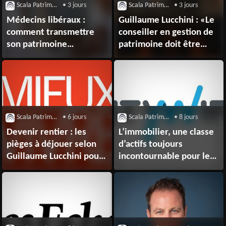
Scala Patrimoine
• 3 jours
Scala Patrimoine
• 3 jours
Médecins libéraux :
Guillaume Lucchini : «Le
comment transmettre
conseiller en gestion de
son patrimoine
patrimoine doit être
professionnel à ses
payé pour ce qu’il est :
enfants ?
faire du conseil»
Scala Patrimoine
• 6 jours
Scala Patrimoine
• 8 jours
Devenir rentier : les
L’immobilier, une classe
pièges à déjouer selon
d’actifs toujours
Guillaume Lucchini pour
incontournable pour les
Mieux Vivre
grandes fortunes ?
Votre Argent