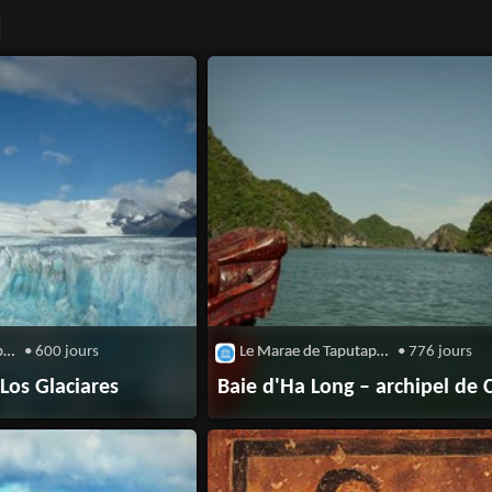
Le Marae de Taputapuatea
• 600 jours
Le Marae de Taputapuatea
• 776 jours
Los Glaciares
Baie d'Ha Long – archipel de 