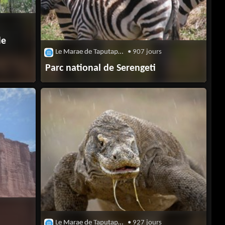
de
Le Marae de Taputapuatea
• 907 jours
Parc national de Serengeti
Le Marae de Taputapuatea
• 927 jours