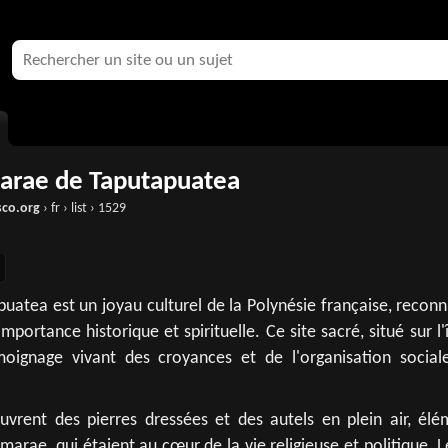
arae de Taputapuatea
co.org
› fr › list › 1529
atea est un joyau culturel de la Polynésie française, reconn
ortance historique et spirituelle. Ce site sacré, situé sur l'
moignage vivant des croyances et de l'organisation social
ouvrent des pierres dressées et des autels en plein air, élé
marae, qui étaient au cœur de la vie religieuse et politique. L