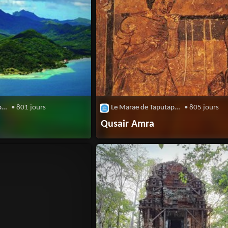
Le Marae de Taputapuatea
• 801 jours
Le Marae de Taputapuatea
• 805 jours
Qusair Amra