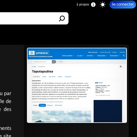
Se connecter
u par
île de
e des
ments
e site