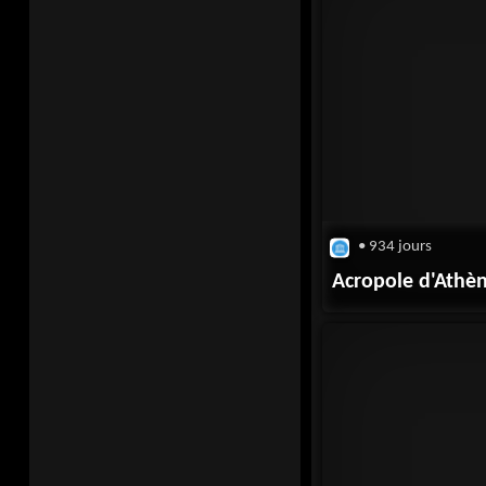
• 934 jours
Acropole d'Athè