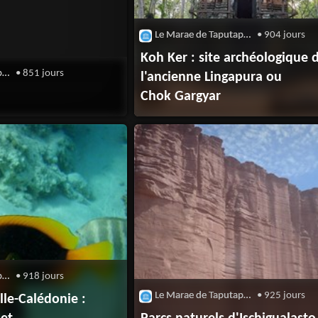
Le Marae de Taputapuatea
• 904 jours
Koh Ker : site archéologique 
Le Marae de Taputapuatea
• 851 jours
l'ancienne Lingapura ou
Chok Gargyar
Le Marae de Taputapuatea
• 918 jours
Le Marae de Taputapuatea
• 925 jours
le-Calédonie :