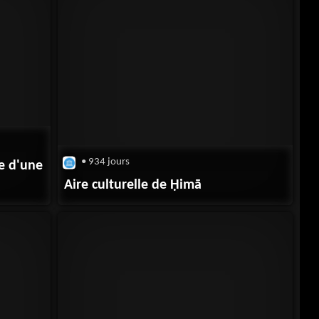
• 934 jours
ge d'une
Aire culturelle de Ḥimā