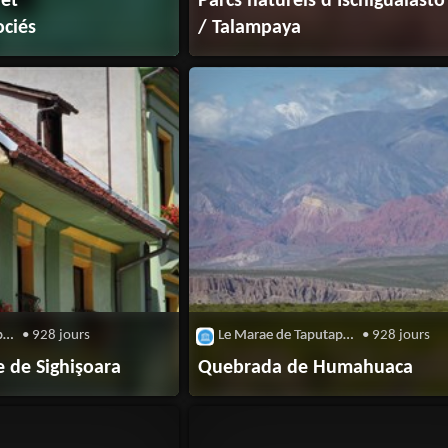
 et
Parcs naturels d'Ischigualasto
ociés
/ Talampaya
Le Marae de Taputapuatea
• 928 jours
Le Marae de Taputapuatea
• 928 jours
e de Sighişoara
Quebrada de Humahuaca