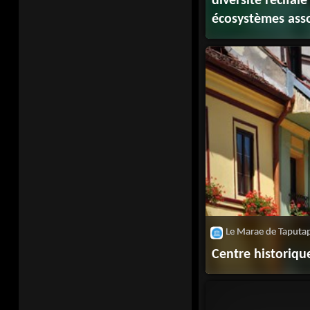
diversité récifale
écosystèmes ass
Centre historiqu