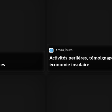
• 934 jours
Activités perlières, témoigna
nes
économie insulaire