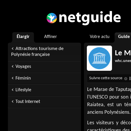
Élargir
Affiner
Votre actu
Guide
Attractions tourisme de
Le M
Polynésie française
whc.unes
Voyages
Féminin
Le Marae de Taputapu
Lifestyle
l'UNESCO pour son imp
Tout Internet
Raiatea, est un té
anciens Polynésiens.
Les visiteurs y déc
caractéristiques des 