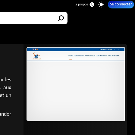
Se connecter
ur les
s aux
 et un
ander