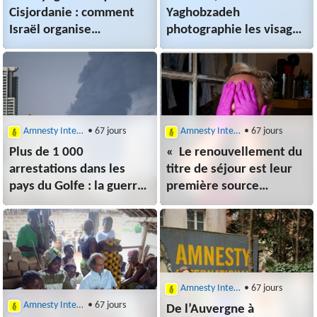
Cisjordanie : comment
Yaghobzadeh
Israël organise
photographie les visages
l’annexion avec l’aide
de ceux que la guerre
des colons
a déracinés
Amnesty International
• 67 jours
Amnesty International
• 67 jours
Plus de 1 000
« Le renouvellement du
arrestations dans les
titre de séjour est leur
pays du Golfe : la guerre
première source
au Moyen-
d’angoisse» : des
Orient censurée
médecins racontent la
détresse de
leurs patients
Amnesty International
• 67 jours
Amnesty International
• 67 jours
De l’Auvergne à