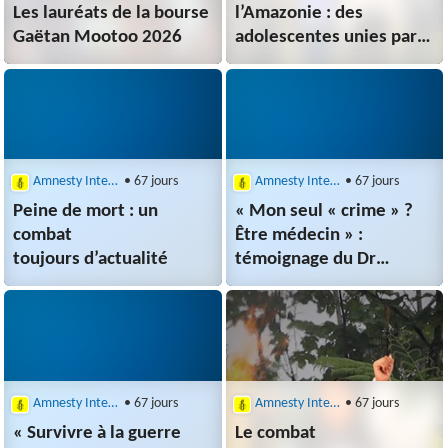
Les lauréats de la bourse
l’Amazonie : des
Gaëtan Mootoo 2026
adolescentes unies par
le même combat
Amnesty International
• 67 jours
Amnesty International
• 67 jours
Peine de mort : un
« Mon seul « crime » ?
combat
Être médecin » :
toujours d’actualité
témoignage du Dr
Ahmad Mhanna, détenu
22 mois par
l’armée israélienne
Amnesty International
• 67 jours
Amnesty International
• 67 jours
« Survivre à la guerre
Le combat