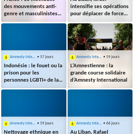
des mouvements anti-
intensifie ses opérations
genre et masculinistes
pour déplacer de force
pour s’attaquer aux
la population
femmes et aux
personnes LGBTI+
Amnesty International
• 57 jours
Amnesty International
• 59 jours
Indonésie : le fouet ou la
L’Amnestienne : la
prison pour les
grande course solidaire
personnes LGBTI+ de la
d’Amnesty International
province d’Aceh
Amnesty International
• 59 jours
Amnesty International
• 66 jours
Nettoyage ethnique en
Au Liban, Rafael