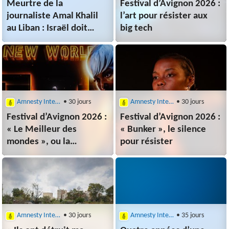
Meurtre de la
Festival d’Avignon 2026 :
journaliste Amal Khalil
l’art pour résister aux
au Liban : Israël doit
big tech
répondre de ses crimes
Amnesty International
• 30 jours
Amnesty International
• 30 jours
Festival d’Avignon 2026 :
Festival d’Avignon 2026 :
« Le Meilleur des
« Bunker », le silence
mondes », ou la
pour résister
dictature du bonheur
Amnesty International
• 30 jours
Amnesty International
• 35 jours