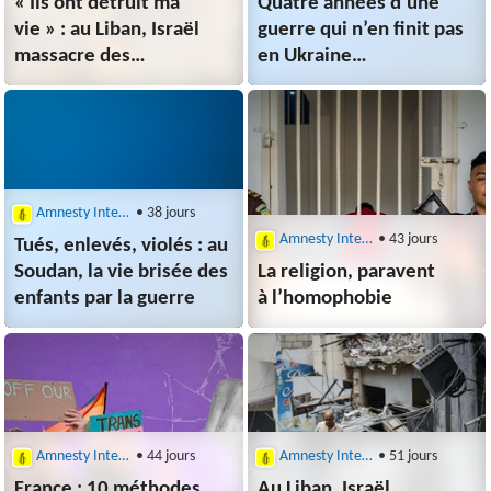
« Ils ont détruit ma
Quatre années d’une
vie » : au Liban, Israël
guerre qui n’en finit pas
massacre des
en Ukraine
familles entières
photographiée par
Adrien Vautier
Amnesty International
• 38 jours
Amnesty International
• 43 jours
Tués, enlevés, violés : au
Soudan, la vie brisée des
La religion, paravent
enfants par la guerre
à l’homophobie
Amnesty International
• 44 jours
Amnesty International
• 51 jours
France : 10 méthodes
Au Liban, Israël