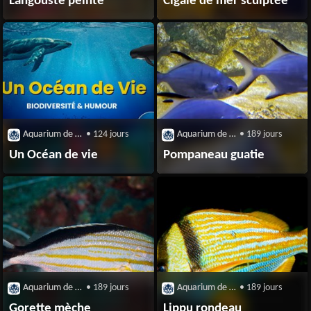
Langouste peinte
Cigale de mer sculptée
Aquarium de Biarrtiz
• 124 jours
Aquarium de Biarrtiz
• 189 jours
Un Océan de vie
Pompaneau guatie
Aquarium de Biarrtiz
• 189 jours
Aquarium de Biarrtiz
• 189 jours
Gorette mèche
Lippu rondeau