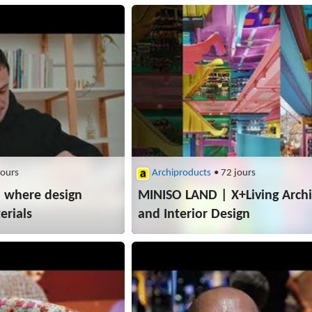
jours
Archiproducts
• 72 jours
 where design
MINISO LAND | X+Living Archi
erials
and Interior Design