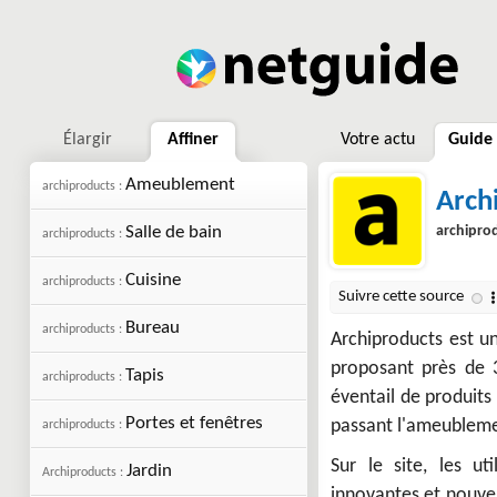
Élargir
Affiner
Votre actu
Guide
Ameublement
archiproducts :
Arch
Salle de bain
archipro
archiproducts :
Cuisine
archiproducts :
Bureau
archiproducts :
Archiproducts est un
proposant près de 3
Tapis
archiproducts :
éventail de produits
Portes et fenêtres
passant l'ameublemen
archiproducts :
Sur le site, les ut
Jardin
Archiproducts :
innovantes et nouvel