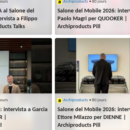
jours
Archiproducts
• 80 jours
 al Salone del
Salone del Mobile 2026: inter
rvista a Filippo
Paolo Magri per QUOOKER |
ducts Talks
Archiproducts Pill
jours
Archiproducts
• 80 jours
 intervista a Garcia
Salone del Mobile 2026: inter
R |
Ettore Milazzo per DIENNE |
l
Archiproducts Pill