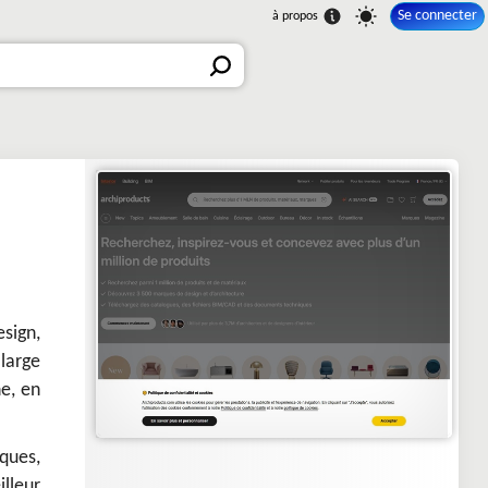
Se connecter
esign,
large
ne, en
ques,
illeur