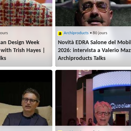
jours
Archiproducts
• 80 jours
lan Design Week
Novità EDRA Salone del Mobi
 with Trish Hayes |
2026: intervista a Valerio Maz
lks
Archiproducts Talks