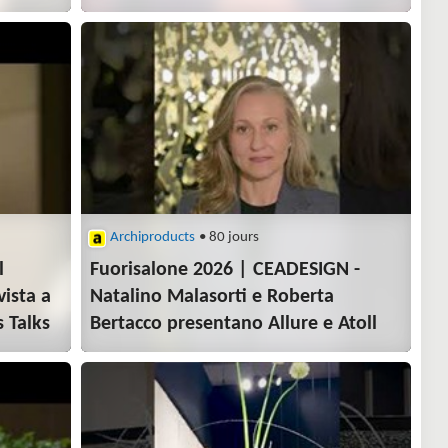
Archiproducts
• 80 jours
l
Fuorisalone 2026 | CEADESIGN -
vista a
Natalino Malasorti e Roberta
 Talks
Bertacco presentano Allure e Atoll