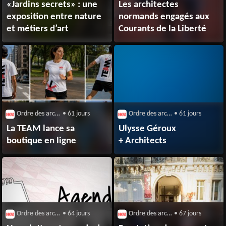
«Jardins secrets» : une
Les architectes
exposition entre nature
normands engagés aux
et métiers d’art
Courants de la Liberté
Ordre des architectes
• 61 jours
Ordre des architectes
• 61 jours
La TEAM lance sa
Ulysse Géroux
boutique en ligne
+ Architects
Ordre des architectes
• 64 jours
Ordre des architectes
• 67 jours