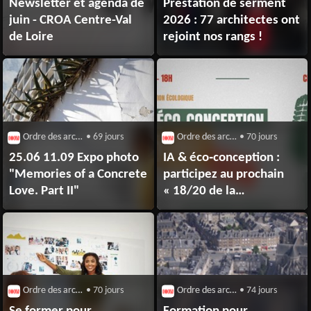
Newsletter et agenda de
Prestation de serment
juin - CROA Centre-Val
2026 : 77 architectes ont
de Loire
rejoint nos rangs !
Ordre des architectes
• 69 jours
Ordre des architectes
• 70 jours
25.06 11.09 Expo photo
IA & éco‑conception :
"Memories of a Concrete
participez au prochain
Love. Part II"
« 18/20 de la
transition écologique »
Ordre des architectes
• 70 jours
Ordre des architectes
• 74 jours