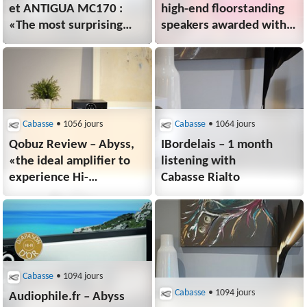
et ANTIGUA MC170 :
high-end floorstanding
«The most surprising
speakers awarded with a
speaker amplifier set for
“Choc de Classica Hi-Fi”
audiophiles …»
Cabasse
• 1056 jours
Cabasse
• 1064 jours
Qobuz Review – Abyss,
IBordelais – 1 month
«the ideal amplifier to
listening with
experience Hi-
Cabasse Rialto
res streaming»
Cabasse
• 1094 jours
Cabasse
• 1094 jours
Audiophile.fr – Abyss