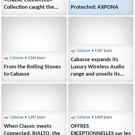
«Classic Connected»
Collection caught the
Protected: AXPONA
attention of The
Absolute Sound.
Cabasse
• 1367 jours
Cabasse
• 1344 jours
Cabasse expands its
From the Rolling Stones
Luxury Wireless Audio
to Cabasse
range and unveils its
new “Classic Connected”
collection at the Paris
Audio Video Show 2022
Cabasse
• 1397 jours
Cabasse
• 1469 jours
When Classic meets
OFFRES
Connected: RIALTO, the
EXCEPTIONNELLES sur les