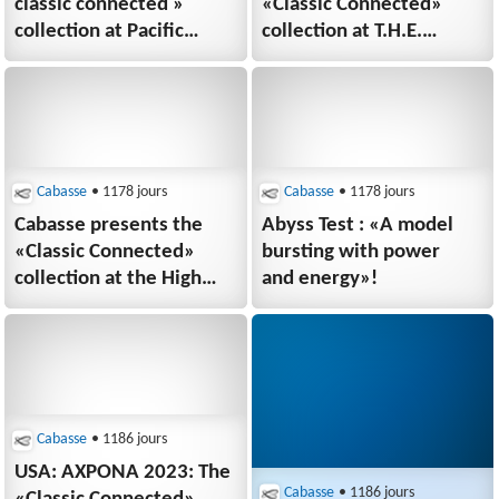
classic connected »
«Classic Connected»
collection at Pacific
collection at T.H.E.
Audio Fest 2023
SHOW 2023.
Cabasse
• 1178 jours
Cabasse
• 1178 jours
Cabasse presents the
Abyss Test : «A model
«Classic Connected»
bursting with power
collection at the High
and energy»!
End Munich Audio
Show 2023
Cabasse
• 1186 jours
USA: AXPONA 2023: The
Cabasse
• 1186 jours