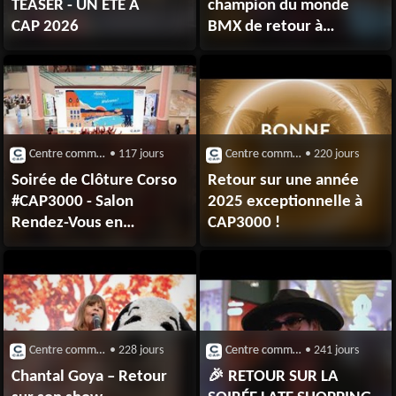
TEASER - UN ÉTÉ A
champion du monde
CAP 2026
BMX de retour à
CAP3000 !
Centre commercial CAP 3000 (Saint-Laurent-du-Var)
• 117 jours
Centre commercial CAP 3000 (Saint-Laurent-du-Var)
• 220 jours
Soirée de Clôture Corso
Retour sur une année
#CAP3000 - Salon
2025 exceptionnelle à
Rendez-Vous en
CAP3000 !
France 2026
Centre commercial CAP 3000 (Saint-Laurent-du-Var)
• 228 jours
Centre commercial CAP 3000 (Saint-Laurent-du-Var)
• 241 jours
Chantal Goya – Retour
🎉 RETOUR SUR LA