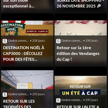
sur son show
SOIRÉE LATE SHOPPING –
exceptionnel à
26 NOVEMBRE 2025 🎉
CAP3000 !
Centre commercial CAP 3000 (Saint-Laurent-du-Var)
• 256 jours
Centre commercial CAP 3000 (Saint-Laurent-du-Var)
• 290 jours
DESTINATION NOËL À
Retour sur la 1ère
CAP3000 : DÉCOLLEZ
édition des Vendanges
POUR DES FÊTES
du Cap !
MAGIQUES !
Centre commercial CAP 3000 (Saint-Laurent-du-Var)
• 293 jours
Centre commercial CAP 3000 (Saint-Laurent-du-Var)
• 295 jours
RETOUR SUR LES
TROPHÉES DES
RETOUR SUR UN ETE A