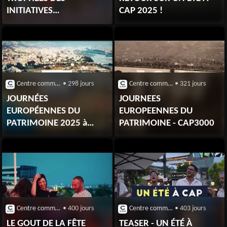
INITIATIVES
CAP 2025 !
RESPONSABLES 2025 !
Centre commercial CAP 3000 (Saint-Laurent-du-Var)
• 298 jours
Centre commercial CAP 3000 (Saint-Laurent-du-Var)
• 321 jours
JOURNÉES
JOURNEES
EUROPÉENNES DU
EUROPEENNES DU
PATRIMOINE 2025 à
PATRIMOINE - CAP3000
CAP3000 !
Centre commercial CAP 3000 (Saint-Laurent-du-Var)
• 400 jours
Centre commercial CAP 3000 (Saint-Laurent-du-Var)
• 403 jours
LE GOUT DE LA FÊTE
TEASER - UN ÉTÉ À